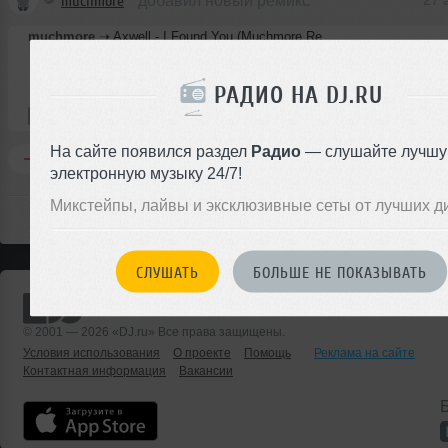
muchmore
добавил новый ремикс
27 
muchmore
➝
Axwell - I Found You (Muchmore Remix)
РАДИО НА DJ.RU
3:50
8 раз
3.5 MB, 320 
Ремикс
В плейлист
27 
На сайте появился раздел
Радио
— слушайте лучш
Комментировать
Перепостить
0
электронную музыку 24/7!
Микстейпы, лайвы и эксклюзивные сеты от лучших д
СЛУШАТЬ
БОЛЬШЕ НЕ ПОКАЗЫВАТЬ
© 2001 — 2026 «DJ.ru» Все права защищены.
Условия использования
О проекте
Помощь
Реклама на сайте
Контактная информация
Вакансии
Б