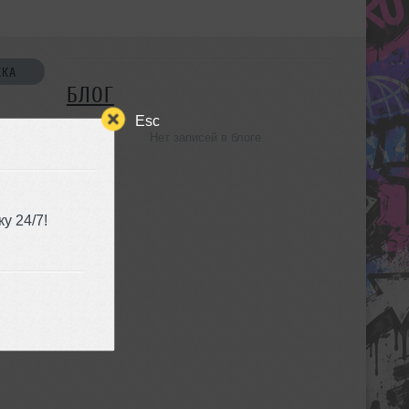
СКА
БЛОГ
Esc
Нет записей в блоге
УЗЬЯ
у 24/7!