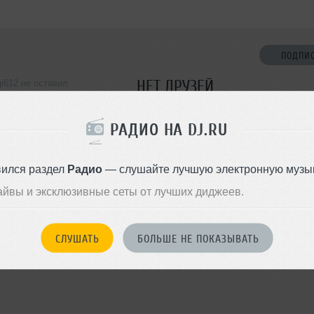
ПОДПИ
НЕТ ДРУЗЕЙ
gi612 не оставил
ормации о себе
Стань первым!
РАДИО НА DJ.RU
ДОБАВИТЬ В ДР
вился раздел
Радио
— слушайте лучшую электронную музык
айвы и эксклюзивные сеты от лучших диджеев.
СЛУШАТЬ
БОЛЬШЕ НЕ ПОКАЗЫВАТЬ