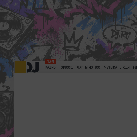
РАДИО
TOP100DJ
ЧАРТЫ HOT100
МУЗЫКА
ЛЮДИ
М