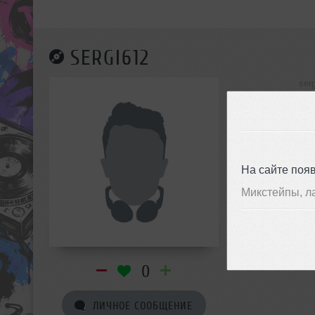
SERGI612
ser
инф
На сайте поя
Микстейпы, л
0
ЛИЧНОЕ СООБЩЕНИЕ