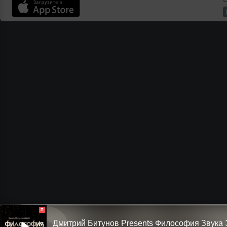
П
Дмитрий Битунов Presents Филоcофия Звука 