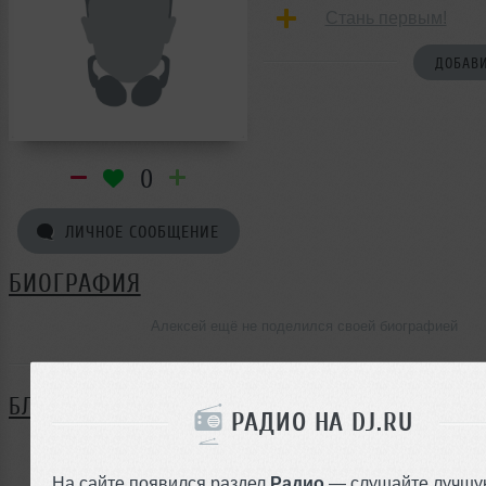
Стань первым!
ДОБАВИ
0
ЛИЧНОЕ СООБЩЕНИЕ
БИОГРАФИЯ
Алексей ещё не поделился своей биографией
БЛОГ
РАДИО НА DJ.RU
Нет записей в блоге
На сайте появился раздел
Радио
— слушайте лучшу