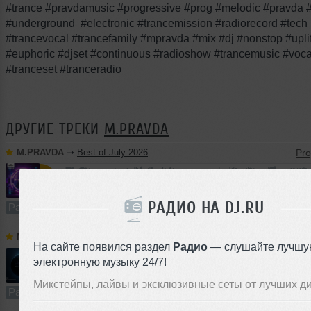
#trance #pravdamusic #progressive #prog #melodic #pravda 
#underground #electronic #trancemission #radiorecord #tech
#trancevocal #trancefamily #mpravda #mix #dj #nonstop #uplif
#euphoric #djset #continuous #radioshow #trancemusic #voca
#tranceset #tranceradio
ДРУГИЕ ТРЕКИ
M.PRAVDA
M.PRAVDA
➝
Best of July 2026
60:56
544 раза
119
113 MB, 256
РАДИО НА DJ.RU
Радио-шоу
В плейлист
M.PRAVDA
➝
Deep Space Progressive 034 (July 2026)
На сайте появился раздел
Радио
— слушайте лучшу
электронную музыку 24/7!
65:04
1232 раза
324
120 MB, 256 
Микстейпы, лайвы и эксклюзивные сеты от лучших д
Радио-шоу
В плейлист (в 1 плейлисте)