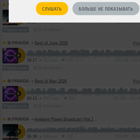
M.PRAVDA
➝
Ambient Planet Broadcast (Vol.14) by Sirius X
СЛУШАТЬ
БОЛЬШЕ НЕ ПОКАЗЫВАТЬ
60:29
1008 раз
244
111 MB, 256
Радио-шоу
В плейлист
M.PRAVDA
➝
Best of June 2026
1
58:17
751 раз
176
108 MB, 256
Радио-шоу
В плейлист
M.PRAVDA
➝
Best of May 2026
60:13
1507 раз
368
111 MB, 256 
Радио-шоу
В плейлист
M.PRAVDA
➝
Ambient Planet Broadcast (Vol.13) by Sirius X
55:39
986 раз
238
103 MB, 256