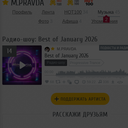
M.PRAVDA
Профиль
Лента
HOT100
34
Музыка
45
2
Фото
3
Афиша
4
Упоминания
Радио-шоу: Best of January 2026
ПОДКАСТЫ И РАДИ
M.PRAVDA
14
Best of January 2026
Радио-шоу
Progressive Trance
00:00
</>
68
59:22
336
ПОДДЕРЖАТЬ АРТИСТА
РАССКАЖИ ДРУЗЬЯМ