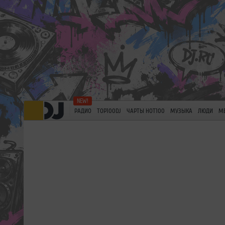
РАДИО
TOP100DJ
ЧАРТЫ HOT100
МУЗЫКА
ЛЮДИ
М