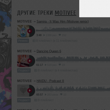
ДРУГИЕ ТРЕКИ
MOTIVEE
MOTIVEE
➝
Samira - It Was Him (Motivee remix)
3:48
1388 раз
152
Ремикс
В плейлист (в 11 плейлистах)
MOTIVEE
➝
Dancing Queen 6
61:17
519 раз
19
Подкаст
В плейлист (в 4 плейлистах)
MOTIVEE
➝
HAIDU - Podcast II
65:57
263 раза
10
Подкаст
В плейлист