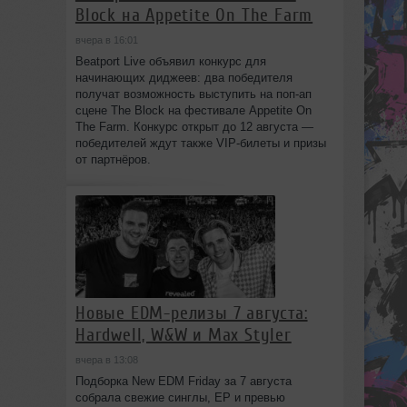
Block на Appetite On The Farm
вчера в 16:01
Beatport Live объявил конкурс для
начинающих диджеев: два победителя
получат возможность выступить на поп‑ап
сцене The Block на фестивале Appetite On
The Farm. Конкурс открыт до 12 августа —
победителей ждут также VIP‑билеты и призы
от партнёров.
Новые EDM-релизы 7 августа:
Hardwell, W&W и Max Styler
вчера в 13:08
Подборка New EDM Friday за 7 августа
собрала свежие синглы, EP и превью