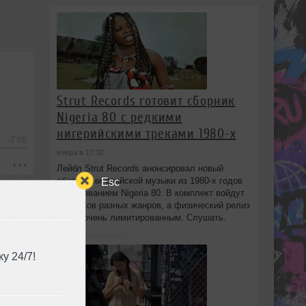
Strut Records готовит сборник
Nigeria 80 с редкими
нигерийскими треками 1980-х
-7:05
вчера в 17:32
Лейбл Strut Records анонсировал новый
сборник нигерийской музыки из 1980-х годов
Esc
под названием Nigeria 80. В комплект войдут
13 треков разных жанров, а физический релиз
будет очень лимитированным. Слушать.
у 24/7!