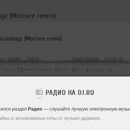
gz (Motivee remix)
Scumbagz (Motivee remix)
 очередь
Комментировать
</>
07:05
164
Скачать
ОДДЕРЖАТЬ АРТИСТА
РАДИО НА DJ.RU
СКАЖИ ДРУЗЬЯМ
вился раздел
Радио
— слушайте лучшую электронную музык
айвы и эксклюзивные сеты от лучших диджеев.