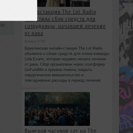
Радиостанция The Lot Radio
запустила сбор средств для
сотрудницы, начавшей лечение
:33
от рака
вчера в 17:02
Бруклинская онлайн-станция The Lot Radio
объявила о сборе средств для члена команды
Lola Evans, которая недавно начала лечение
от рака. Сбор организован через платформу
GoFundMe и призван помочь покрыть
хирургическое вмешательство и
повседневные расходы в период лечения.
Выиграй часовой сет на The