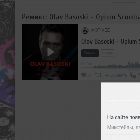
Ремикс: Olav Basoski - Opium Scumba
MOTIVEE
Olav Basoski - Opium 
Ремикс
House
00:00
В
17
Добавить
П
РАС
На сайте поя
Микстейпы, л