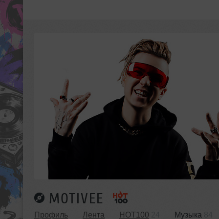
MOTIVEE
Профиль
Лента
HOT100
24
Музыка
84