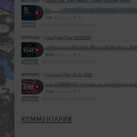
MOTIVEE
➝
Satiba feat. Alex Menco - Убеги (Motivee remix)
4:15
2215 раз
175
Ремикс
В плейлист (в 16 плейлистах)
MOTIVEE
➝
Live From Play 02022020
65:55
381 раз
26
Подкаст
В плейлист (в 9 плейлистах)
MOTIVEE
➝
Live from Play 26.01.2020
73:35
316 раз
26
Подкаст
В плейлист (в 7 плейлистах)
КОММЕНТАРИИ