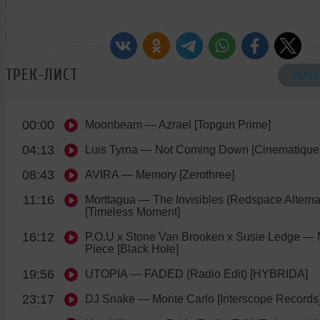
ТРЕК-ЛИСТ
СКАЧА
00:00
Moonbeam
— Azrael [Topgun Prime]
04:13
Luis Tyrna
— Not Coming Down [Cinematique
08:43
AVIRA
— Memory [Zerothree]
11:16
Morttagua
— The Invisibles (Redspace Altern
[Timeless Moment]
16:12
P.O.U x Stone Van Brooken x Susie Ledge
— M
Piece [Black Hole]
19:56
UTOPIA
— FADED (Radio Edit) [HYBRIDA]
23:17
DJ Snake
— Monte Carlo [Interscope Records