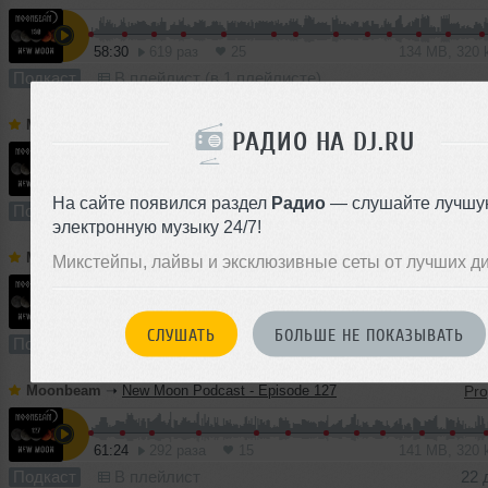
58:30
619 раз
25
134 MB, 320
Подкаст
В плейлист (в 1 плейлисте)
Moonbeam
➝
New Moon Podcast - Episode 129
РАДИО НА DJ.RU
55:11
311 раз
22
127 MB, 320
На сайте появился раздел
Радио
— слушайте лучшу
Подкаст
В плейлист (в 2 плейлистах)
электронную музыку 24/7!
Moonbeam
➝
New Moon Podcast - Episode 128
Микстейпы, лайвы и эксклюзивные сеты от лучших д
62:30
254 раза
14
143 MB, 320
СЛУШАТЬ
БОЛЬШЕ НЕ ПОКАЗЫВАТЬ
Подкаст
В плейлист (в 1 плейлисте)
29 
Moonbeam
➝
New Moon Podcast - Episode 127
61:24
292 раза
15
141 MB, 320
Подкаст
В плейлист
22 