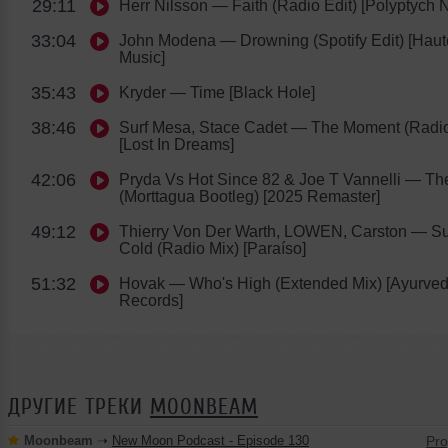
29:11
Herr Nilsson
— Faith (Radio Edit) [Polyptych N
33:04
John Modena
— Drowning (Spotify Edit) [Hau
Music]
35:43
Kryder
— Time [Black Hole]
38:46
Surf Mesa, Stace Cadet
— The Moment (Radio
[Lost In Dreams]
42:06
Pryda Vs Hot Since 82 & Joe T Vannelli
— The
(Morttagua Bootleg) [2025 Remaster]
49:12
Thierry Von Der Warth, LOWEN, Carston
— Su
Cold (Radio Mix) [Paraíso]
51:32
Hovak
— Who's High (Extended Mix) [Ayurve
Records]
ДРУГИЕ ТРЕКИ
MOONBEAM
Moonbeam
➝
New Moon Podcast - Episode 130