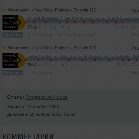
Moonbeam
➝
New Moon Podcast - Episode 126
57:29
371 раз
13
106 MB, 256
Подкаст
В плейлист (в 2 плейлистах)
15 
Moonbeam
➝
New Moon Podcast - Episode 125
1
58:46
856 раз
21
135 MB, 320
Подкаст
В плейлист
08 
Стиль:
Progressive House
Записан: 10 ноября 2025
Добавлен: 10 ноября 2025, 06:52
КОММЕНТАРИИ