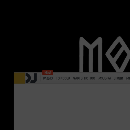
РАДИО
TOP100DJ
ЧАРТЫ HOT100
МУЗЫКА
ЛЮДИ
М