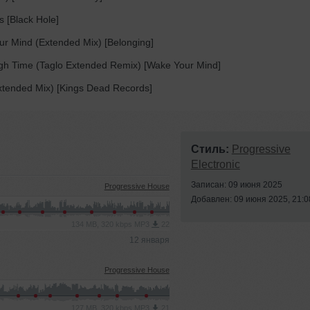
 [Black Hole]
r Mind (Extended Mix) [Belonging]
h Time (Taglo Extended Remix) [Wake Your Mind]
ended Mix) [Kings Dead Records]
Стиль:
Progressive
Electronic
Записан: 09 июня 2025
Progressive House
Добавлен: 09 июня 2025, 21:0
134 MB, 320 kbps MP3
22
12 января
Progressive House
127 MB, 320 kbps MP3
21