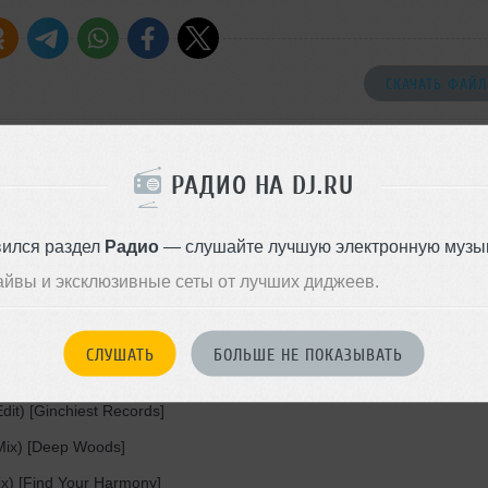
СКАЧАТЬ ФАЙЛ
РАДИО НА DJ.RU
rified]
phael Palacci Remix) [ABRACADABRA]
вился раздел
Радио
— слушайте лучшую электронную музык
it) [Immersed]
айвы и эксклюзивные сеты от лучших диджеев.
 t'Attends (Remix) [Barclay]
ather [Helix Records]
СЛУШАТЬ
БОЛЬШЕ НЕ ПОКАЗЫВАТЬ
rified]
dit) [Ginchiest Records]
ix) [Deep Woods]
ix) [Find Your Harmony]