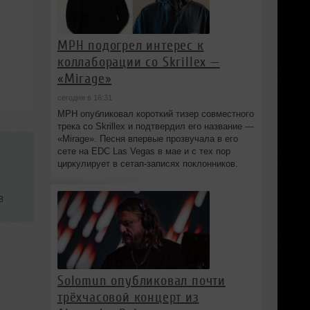
MPH подогрел интерес к
коллаборации со Skrillex —
«Mirage»
сегодня в 16:31
MPH опубликовал короткий тизер совместного
трека со Skrillex и подтвердил его название —
«Mirage». Песня впервые прозвучала в его
сете на EDC Las Vegas в мае и с тех пор
циркулирует в сетап-записях поклонников.
8
Solomun опубликовал почти
трёхчасовой концерт из