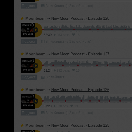
Подкаст
В плейлист (в 2 плейлистах)
Moonbeam
➝
New Moon Podcast - Episode 128
62:30
253 раза
13
Подкаст
В плейлист (в 1 плейлисте)
Moonbeam
➝
New Moon Podcast - Episode 127
61:24
292 раза
15
Подкаст
В плейлист
Moonbeam
➝
New Moon Podcast - Episode 126
57:29
370 раз
13
Подкаст
В плейлист (в 2 плейлистах)
Moonbeam
➝
New Moon Podcast - Episode 125