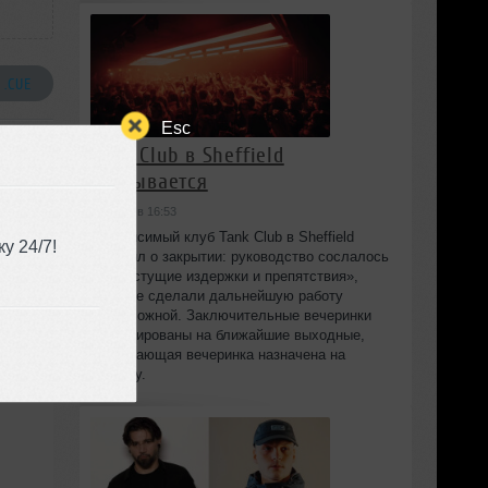
 .CUE
Esc
Tank Club в Sheffield
закрывается
сегодня в 16:53
Независимый клуб Tank Club в Sheffield
у 24/7!
объявил о закрытии: руководство сослалось
на «растущие издержки и препятствия»,
которые сделали дальнейшую работу
невозможной. Заключительные вечеринки
запланированы на ближайшие выходные,
закрывающая вечеринка назначена на
субботу.