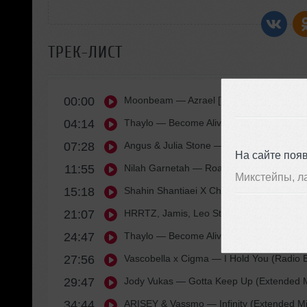
ТРЕК-ЛИСТ
00:00
Moonbeam
— Azrael [Topgun Records]
04:14
Thaylo
— Become Alive (Extended Mix) [Pu
07:28
Angus & Julia Stone
— Big Jet Plane (Ra
На сайте поя
11:55
Nilah Garnetah
— Road To Altai (Radio Ed
Микстейпы, л
15:18
Shahin Shantiaei X Charles Aznavour
— Je
21:07
HRRTZ, Jamis, Leo Stannard
— Stormy We
24:47
Thaylo
— Become Alive (Extended Mix) [Pu
27:56
Vascobella x Cigma
— I Hold You (Radio E
29:47
Jody Vukas
— Gotta Keep Up (Extended M
34:44
ARISEY & Vassmo
— Infinity (Extended M