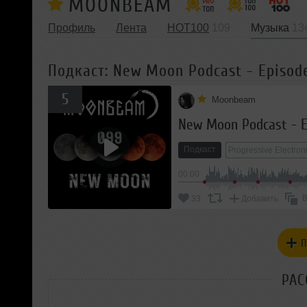
MOONBEAM
Профиль
Лента
HOT100
109
Музыка
13
Подкаст: New Moon Podcast - Episod
5
Moonbeam
New Moon Podcast - E
Подкаст
Progressive Electron
00:00
В
33
Добавить
П
РАС