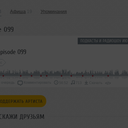
4
Афиша
19
Упоминания
e 099
ПОДКАСТЫ И РАДИОШОУ ИЮ
pisode 099
ic
 очередь
Комментировать
</>
56:52
713
Скачать
ОДДЕРЖАТЬ АРТИСТА
СКАЖИ ДРУЗЬЯМ