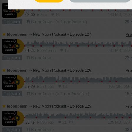
62:30
255
14
143 MB, 320
Подкаст
В плейлист (в 1 плейлисте)
29 
Moonbeam
➝
New Moon Podcast - Episode 127
61:24
292 раза
15
141 MB, 320
Подкаст
В плейлист
22 
Moonbeam
➝
New Moon Podcast - Episode 126
57:29
371 раз
13
106 MB, 256
Подкаст
В плейлист (в 2 плейлистах)
15 
Moonbeam
➝
New Moon Podcast - Episode 125
1
58:46
856 раз
21
135 MB, 320
Подкаст
В плейлист
08 