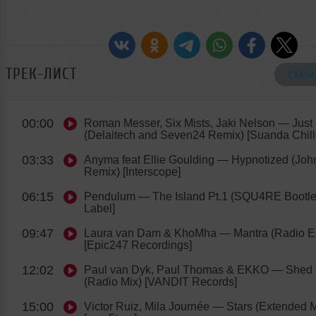
ТРЕК-ЛИСТ
СКАЧА
00:00
Roman Messer, Six Mists, Jaki Nelson
— Just
(Delaitech and Seven24 Remix) [Suanda Chill
03:33
Anyma feat Ellie Goulding
— Hypnotized (Joh
Remix) [Interscope]
06:15
Pendulum
— The Island Pt.1 (SQU4RE Bootle
Label]
09:47
Laura van Dam & KhoMha
— Mantra (Radio Ed
[Epic247 Recordings]
12:02
Paul van Dyk, Paul Thomas & EKKO
— Shed Y
(Radio Mix) [VANDIT Records]
15:00
Victor Ruiz, Mila Journée
— Stars (Extended M