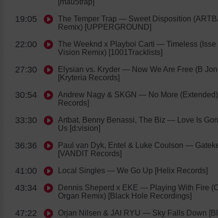
[mau5trap]
19:05
The Temper Trap
— Sweet Disposition (ART
Remix) [UPPERGROUND]
22:00
The Weeknd x Playboi Carti
— Timeless (Isse 
Vision Remix) [1001Tracklists]
27:30
Elysian vs. Kryder
— Now We Are Free (B Jon
[Kryteria Records]
30:54
Andrew Nagy & SKGN
— No More (Extended) 
Records]
33:30
Artbat, Benny Benassi, The Biz
— Love Is Go
Us [d:vision]
36:36
Paul van Dyk, Entel & Luke Coulson
— Gatek
[VANDIT Records]
41:00
Local Singles
— We Go Up [Helix Records]
43:34
Dennis Sheperd x EKE
— Playing With Fire (C
Organ Remix) [Black Hole Recordings]
47:22
Orjan Nilsen & JAI RYU
— Sky Falls Down [Bl