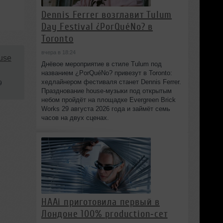
Dennis Ferrer возглавит Tulum
Day Festival ¿PorQuéNo? в
Toronto
вчера в 18:24
use
Днёвое мероприятие в стиле Tulum под
названием ¿PorQuéNo? привезут в Toronto:
хедлайнером фестиваля станет Dennis Ferrer.
9
Празднование house-музыки под открытым
небом пройдёт на площадке Evergreen Brick
Works 29 августа 2026 года и займёт семь
часов на двух сценах.
HAAi приготовила первый в
Лондоне 100% production‑сет