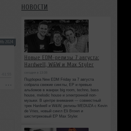
НОВОСТИ
НЬ 2024
Новые EDM-релизы 7 августа:
Hardwell, W&W и Max Styler
сегодня в 13:08
-61:55
Подборка New EDM Friday за 7 августа
собрала свежие синглы, EP и превью
альбомов в жанрах big room, techno, bass
house, melodic house и электронной поп-
музыки. В центре внимания — совместный
трек Hardwell и W&W, релизы MEDUZA с Kevin
de Vries, новый сингл Eli Brown и
шеститрековый EP Max Styler.