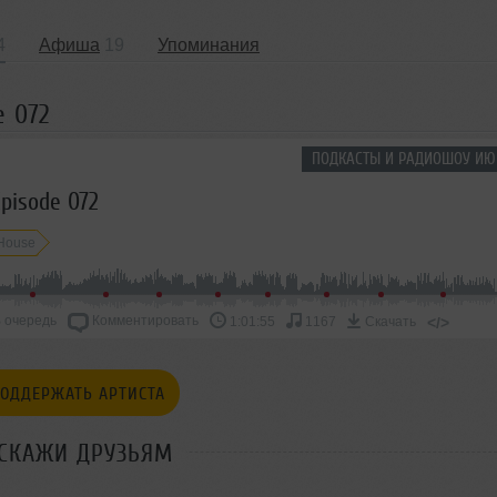
4
Афиша
19
Упоминания
e 072
ПОДКАСТЫ И РАДИОШОУ ИЮ
pisode 072
 House
 очередь
Комментировать
</>
1:01:55
1167
Скачать
ОДДЕРЖАТЬ АРТИСТА
СКАЖИ ДРУЗЬЯМ