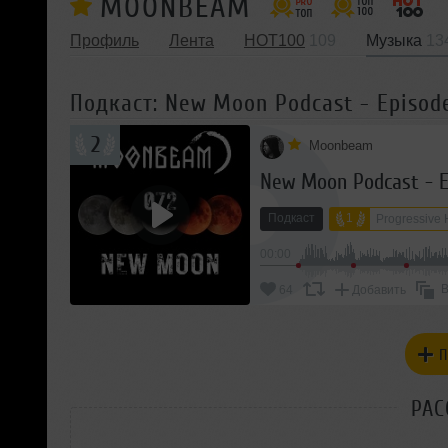
MOONBEAM
Профиль
Лента
HOT100
109
Музыка
13
Подкаст: New Moon Podcast - Episod
2
Moonbeam
New Moon Podcast - E
Подкаст
1
Progressive
00:00
В
64
Добавить
П
РАС