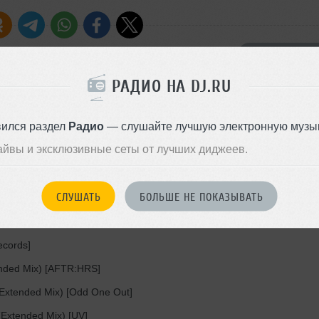
СКАЧАТЬ ФАЙЛ
РАДИО НА DJ.RU
вился раздел
Радио
— слушайте лучшую электронную музык
bada Records]
айвы и эксклюзивные сеты от лучших диджеев.
Are (Forerunners Remix) [Pure Progressive]
 Never Happened]
СЛУШАТЬ
БОЛЬШЕ НЕ ПОКАЗЫВАТЬ
rs (Extended Mix) [Indifferent Music]
 Home (Extended Mix) [Vintage Culture]
ecords]
nded Mix) [AFTR:HRS]
xtended Mix) [Odd One Out]
Extended Mix) [UV]