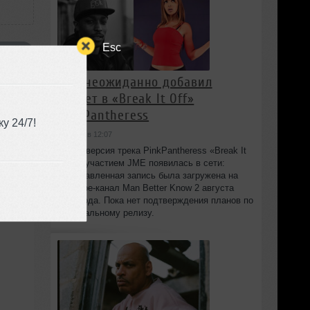
Esc
 .CUE
JME неожиданно добавил
куплет в «Break It Off»
PinkPantheress
у 24/7!
сегодня в 12:07
Новая версия трека PinkPantheress «Break It
Off» с участием JME появилась в сети:
незаглавленная запись была загружена на
YouTube-канал Man Better Know 2 августа
2026 года. Пока нет подтверждения планов по
официальному релизу.