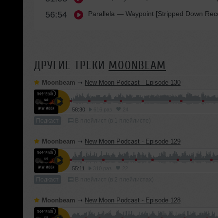
56:54
Parallela
— Waypoint [Stripped Down Rec
ДРУГИЕ ТРЕКИ
MOONBEAM
Moonbeam
➝
New Moon Podcast - Episode 130
58:30
616 раз
24
Подкаст
В плейлист (в 1 плейлисте)
Moonbeam
➝
New Moon Podcast - Episode 129
55:11
310 раз
22
Подкаст
В плейлист (в 2 плейлистах)
Moonbeam
➝
New Moon Podcast - Episode 128