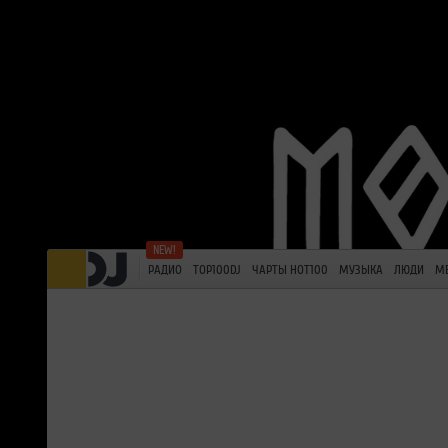
РАДИО
TOP100DJ
ЧАРТЫ HOT100
МУЗЫКА
ЛЮДИ
М