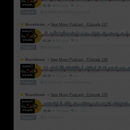
62:30
253 раза
13
Подкаст
В плейлист (в 1 плейлисте)
Moonbeam
➝
New Moon Podcast - Episode 127
61:24
292 раза
15
Подкаст
В плейлист
Moonbeam
➝
New Moon Podcast - Episode 126
57:29
370 раз
13
Подкаст
В плейлист (в 2 плейлистах)
Moonbeam
➝
New Moon Podcast - Episode 125
1
58:46
854 раза
21
Подкаст
В плейлист