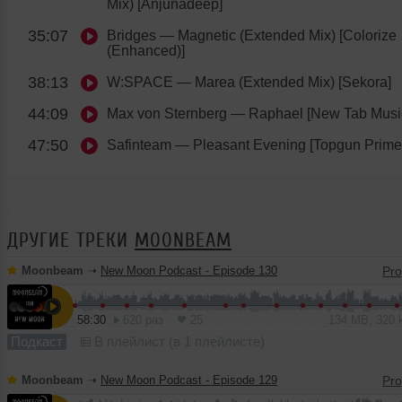
Mix) [Anjunadeep]
35:07
Bridges
— Magnetic (Extended Mix) [Colorize
(Enhanced)]
38:13
W:SPACE
— Marea (Extended Mix) [Sekora]
44:09
Max von Sternberg
— Raphael [New Tab Musi
47:50
Safinteam
— Pleasant Evening [Topgun Prime
ДРУГИЕ ТРЕКИ
MOONBEAM
Moonbeam
➝
New Moon Podcast - Episode 130
58:30
620 раз
25
134 MB, 320
Подкаст
В плейлист (в 1 плейлисте)
Moonbeam
➝
New Moon Podcast - Episode 129