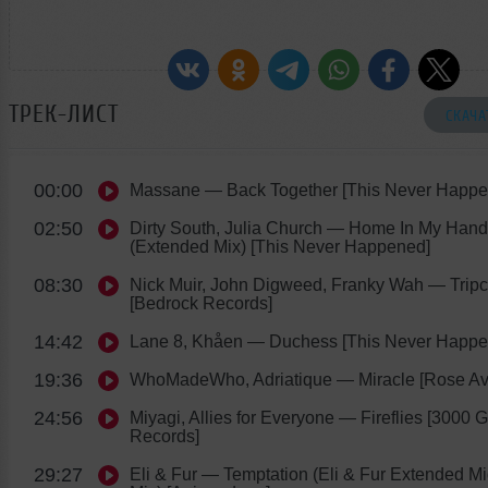
ТРЕК-ЛИСТ
СКАЧА
00:00
Massane
— Back Together [This Never Happe
02:50
Dirty South, Julia Church
— Home In My Hand
(Extended Mix) [This Never Happened]
08:30
Nick Muir, John Digweed, Franky Wah
— Tripc
[Bedrock Records]
14:42
Lane 8, Khåen
— Duchess [This Never Happe
19:36
WhoMadeWho, Adriatique
— Miracle [Rose A
24:56
Miyagi, Allies for Everyone
— Fireflies [3000 
Records]
29:27
Eli & Fur
— Temptation (Eli & Fur Extended Mi