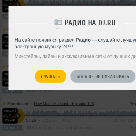
55:11
312 раз
22
127 MB, 320
Подкаст
В плейлист (в 2 плейлистах)
РАДИО НА DJ.RU
Moonbeam
➝
New Moon Podcast - Episode 128
На сайте появился раздел
Радио
— слушайте лучшу
электронную музыку 24/7!
62:30
255 раз
14
143 MB, 320
Подкаст
В плейлист (в 1 плейлисте)
29 
Микстейпы, лайвы и эксклюзивные сеты от лучших д
Moonbeam
➝
New Moon Podcast - Episode 127
СЛУШАТЬ
БОЛЬШЕ НЕ ПОКАЗЫВАТЬ
61:24
293 раза
15
141 MB, 320
Подкаст
В плейлист
22 
Moonbeam
➝
New Moon Podcast - Episode 126
57:29
372 раза
13
106 MB, 256
Подкаст
В плейлист (в 2 плейлистах)
15 