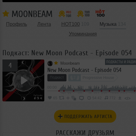
MOONBEAM
Профиль
Лента
HOT100
109
Музыка
134
Упоминания
Подкаст: New Moon Podcast - Episode 054
ПОДКАСТЫ И РАДИ
Moonbeam
4
New Moon Podcast - Episode 054
Подкаст
2
Progressive House
00:00
</>
65
54:42
772
ПОДДЕРЖАТЬ АРТИСТА
РАССКАЖИ ДРУЗЬЯМ