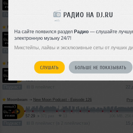
55:11
310 раз
22
127 MB, 320
РАДИО НА DJ.RU
Подкаст
В плейлист (в 2 плейлистах)
Moonbeam
➝
New Moon Podcast - Episode 128
На сайте появился раздел
Радио
— слушайте лучшу
электронную музыку 24/7!
62:30
253 раза
13
143 MB, 320
Микстейпы, лайвы и эксклюзивные сеты от лучших д
Подкаст
В плейлист (в 1 плейлисте)
29 
Moonbeam
➝
New Moon Podcast - Episode 127
СЛУШАТЬ
БОЛЬШЕ НЕ ПОКАЗЫВАТЬ
61:24
292 раза
15
141 MB, 320
Подкаст
В плейлист
22 
Moonbeam
➝
New Moon Podcast - Episode 126
57:29
371 раз
13
106 MB, 256
Подкаст
В плейлист (в 2 плейлистах)
15 