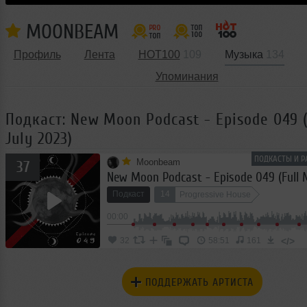
MOONBEAM
Профиль
Лента
HOT100
109
Музыка
134
Упоминания
Подкаст: New Moon Podcast - Episode 049 
July 2023)
ПОДКАСТЫ И Р
Moonbeam
37
Подкаст
14
Progressive House
00:00
</>
32
58:51
161
ПОДДЕРЖАТЬ АРТИСТА