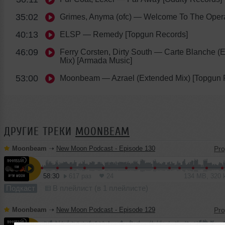
35:02
Grimes, Anyma (ofc)
— Welcome To The Opera [
40:13
ELSP
— Remedy [Topgun Records]
46:09
Ferry Corsten, Dirty South
— Carte Blanche (
Mix) [Armada Music]
53:00
Moonbeam
— Azrael (Extended Mix) [Topgun 
ДРУГИЕ ТРЕКИ
MOONBEAM
Moonbeam
➝
New Moon Podcast - Episode 130
58:30
617 раз
24
134 MB, 320
Подкаст
В плейлист (в 1 плейлисте)
Moonbeam
➝
New Moon Podcast - Episode 129