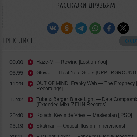
РАССКАЖИ ДРУЗЬЯМ
ТРЕК-ЛИСТ
СКАЧА
00:00
Haze-M
— Rewind [Lost on You]
05:55
Glowal
— Heal Your Scars [UPPERGROUND
11:29
OUT OF MIND, Franky Wah
— The Prophecy
Recordings]
16:42
Tube & Berger, Blake Light
— Data Compromi
(Extended Mix) [ZEHN Records]
20:40
Kolsch, Kevin de Vries
— Masterplan [IPSO]
25:19
Skatman
— Optical Illusion [Innervisions]
30:11
Fur Coat, Lexer
— Far Away [Oddity Records]