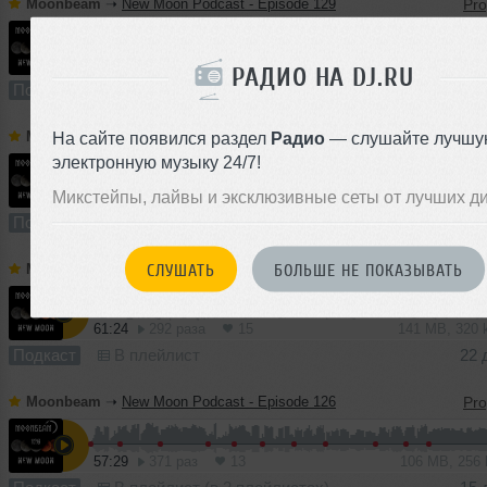
Moonbeam
➝
New Moon Podcast - Episode 129
55:11
311 раз
22
127 MB, 320
РАДИО НА DJ.RU
Подкаст
В плейлист (в 2 плейлистах)
Moonbeam
➝
New Moon Podcast - Episode 128
На сайте появился раздел
Радио
— слушайте лучшу
электронную музыку 24/7!
Микстейпы, лайвы и эксклюзивные сеты от лучших д
62:30
254 раза
14
143 MB, 320
Подкаст
В плейлист (в 1 плейлисте)
29 
СЛУШАТЬ
БОЛЬШЕ НЕ ПОКАЗЫВАТЬ
Moonbeam
➝
New Moon Podcast - Episode 127
61:24
292 раза
15
141 MB, 320
Подкаст
В плейлист
22 
Moonbeam
➝
New Moon Podcast - Episode 126
57:29
371 раз
13
106 MB, 256