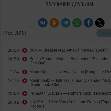
РАССКАЖИ ДРУЗЬЯМ
ТРЕК-ЛИСТ
СКАЧА
00:00
BOg
— Breathe feat. Afnan Prince [ATLANT]
06:50
Booka Shade, Yotto
— Encounters (Extended 
One Out]
12:04
Minus One
— Universal Nation [Songspire Re
16:19
Martinbeatz
— fullness is near (Extended Mix)
[Martinbeatz Club]
22:00
Pig&Dan, Siavash
— Rumors [Mobilee Record
28:42
NAASA
— I See You (Safinteam Remix) [Top
Records]