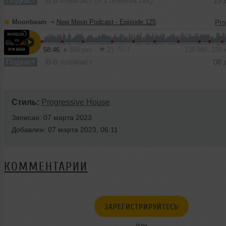
Подкаст
В плейлист (в 2 плейлистах)
15 
Moonbeam
➝
New Moon Podcast - Episode 125
1
58:46
856 раз
21
135 MB, 320
Подкаст
В плейлист
08 
Стиль:
Progressive House
Записан: 07 марта 2023
Добавлен: 07 марта 2023, 06:11
КОММЕНТАРИИ
ЗАРЕГИСТРИРУЙТЕСЬ
Или