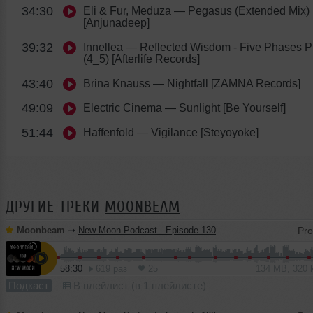
34:30
Eli & Fur, Meduza
— Pegasus (Extended Mix)
[Anjunadeep]
39:32
Innellea
— Reflected Wisdom - Five Phases Pr
(4_5) [Afterlife Records]
43:40
Brina Knauss
— Nightfall [ZAMNA Records]
49:09
Electric Cinema
— Sunlight [Be Yourself]
51:44
Haffenfold
— Vigilance [Steyoyoke]
ДРУГИЕ ТРЕКИ
MOONBEAM
Moonbeam
➝
New Moon Podcast - Episode 130
58:30
619 раз
25
134 MB, 320
Подкаст
В плейлист (в 1 плейлисте)