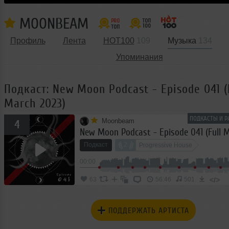
MOONBEAM
Профиль
Лента
HOT100
109
Музыка
134
Упоминания
Подкаст: New Moon Podcast - Episode 041 (
March 2023)
ПОДКАСТЫ И Р
Moonbeam
4
Подкаст
2
Progressive House
00:00
</>
63
56:46
501
ПОДДЕРЖАТЬ АРТИСТА