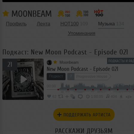
MOONBEAM
Профиль
Лента
HOT100
109
Музыка
134
Упоминания
Подкаст: New Moon Podcast - Episode 021
ПОДКАСТЫ И РА
Moonbeam
21
New Moon Podcast - Episode 021
Подкаст
7
Progressive House
00:00
</>
62
1:00:05
404
ПОДДЕРЖАТЬ АРТИСТА
РАССКАЖИ ДРУЗЬЯМ