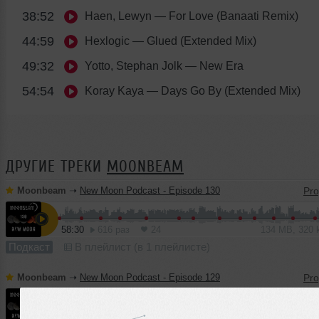
38:52
Haen, Lewyn
— For Love (Banaati Remix)
44:59
Hexlogic
— Glued (Extended Mix)
49:32
Yotto, Stephan Jolk
— New Era
54:54
Koray Kaya
— Days Go By (Extended Mix)
ДРУГИЕ ТРЕКИ
MOONBEAM
Moonbeam
➝
New Moon Podcast - Episode 130
58:30
616 раз
24
134 MB, 320
Подкаст
В плейлист (в 1 плейлисте)
Moonbeam
➝
New Moon Podcast - Episode 129
55:11
310 раз
22
127 MB, 320