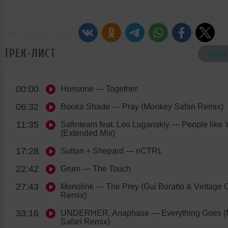
ТРЕК-ЛИСТ
СКАЧА
00:00
Horisone
— Together
06:32
Booka Shade
— Pray (Monkey Safari Remix)
11:35
Safinteam feat. Leo Luganskiy
— People like 
(Extended Mix)
17:28
Sultan + Shepard
— nCTRL
22:42
Grum
— The Touch
27:43
Monolink
— The Prey (Gui Boratto & Vintage C
Remix)
33:16
UNDERHER, Anaphase
— Everything Goes 
Safari Remix)