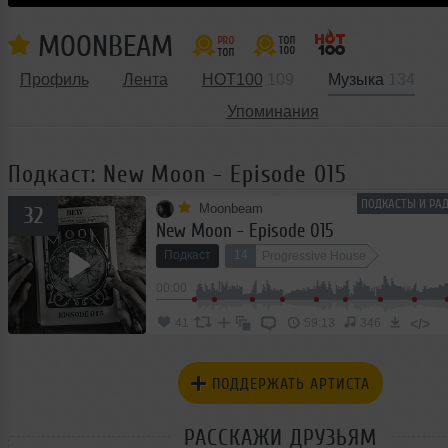
MOONBEAM
Профиль
Лента
HOT100
109
Музыка
134
Упоминания
Подкаст: New Moon - Episode 015
ПОДКАСТЫ И РАД
Moonbeam
32
New Moon - Episode 015
Подкаст
14
Progressive House
00:00
</>
41
59:13
346
ПОДДЕРЖАТЬ АРТИСТА
РАССКАЖИ ДРУЗЬЯМ