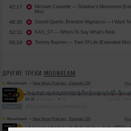
42:17
Michael Cassette
— Shadow's Movement (Ex
Mix)
48:35
Sound Quelle, Brandon Mignacca
— I Want T
52:11
KAS_ST
— Who's To Say What's Real
55:24
Tommy Baynen
— Tree Of Life (Extended Mix)
ДРУГИЕ ТРЕКИ
MOONBEAM
Moonbeam
➝
New Moon Podcast - Episode 130
58:30
616 раз
24
134 MB, 320
Подкаст
В плейлист (в 1 плейлисте)
Moonbeam
➝
New Moon Podcast - Episode 129