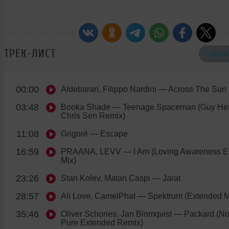
ТРЕК-ЛИСТ
СКАЧА
00:00
Aldebaran, Filippo Nardini
— Across The Sun
03:48
Booka Shade
— Teenage Spaceman (Guy He
Chris Sen Remix)
11:08
Grigoré
— Escape
16:59
PRAANA, LEVV
— I Am (Loving Awareness E
Mix)
23:26
Stan Kolev, Matan Caspi
— Jarat
28:57
Ali Love, CamelPhat
— Spektrum (Extended M
35:46
Oliver Schories, Jan Blomqvist
— Packard (No
Pure Extended Remix)