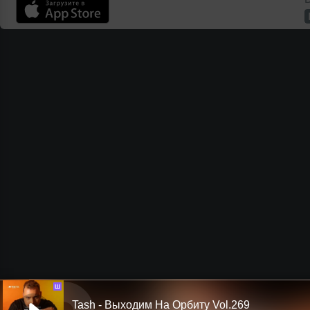
Ш
Tash - Выходим На Орбиту Vol.269