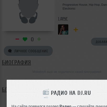
Progressive House, Hip-Hop, Dan
Electronic
1 ДРУГ
0
ДОБАВИ
ЛИЧНОЕ СООБЩЕНИЕ
БИОГРАФИЯ
Molodoy8 ещё не поделился своей биографией
БЛОГ
РАДИО НА DJ.RU
Нет записей в блоге
На сайте появился раздел
Радио
— слушайте лучшу