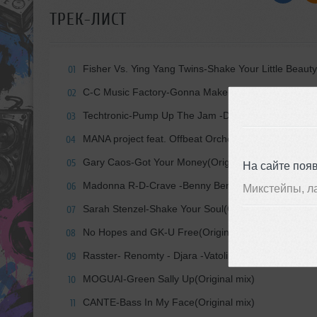
ТРЕК-ЛИСТ
Fisher Vs. Ying Yang Twins-Shake Your Little Beau
01
C-C Music Factory-Gonna Make You Sweat -Billy K
02
Techtronic-Pump Up The Jam -DR--214-P- LELO Bo
03
MANA project feat. Offbeat Orchestra-Everybody n
04
Gary Caos-Got Your Money(Original mix)
05
На сайте поя
Madonna R-D-Crave -Benny Benassi - BB Team Remi
06
Микстейпы, л
Sarah Stenzel-Shake Your Soul(Original mix)
07
No Hopes and GK-U Free(Original mix)
08
Rasster- Renomty - Djara -Vatolin remix
09
MOGUAI-Green Sally Up(Original mix)
10
CANTE-Bass In My Face(Original mix)
11