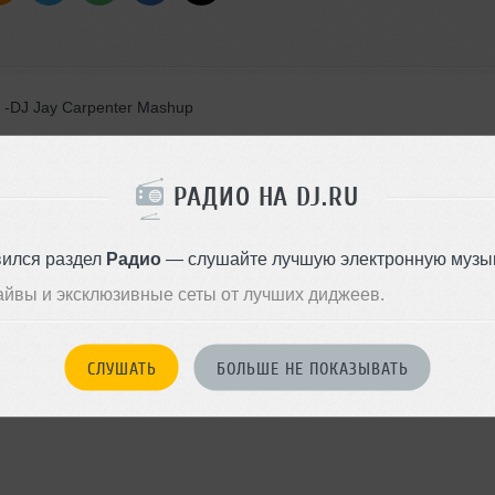
ty -DJ Jay Carpenter Mashup
enny 2019 Rework
otleg
РАДИО НА DJ.RU
eeds somebody -Club Radio Edit
вился раздел
Радио
— слушайте лучшую электронную музык
x(Original mix)
айвы и эксклюзивные сеты от лучших диджеев.
СЛУШАТЬ
БОЛЬШЕ НЕ ПОКАЗЫВАТЬ