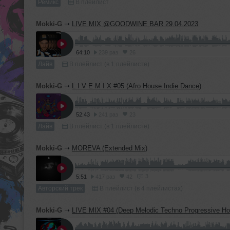
Ремикс
В плейлист
Mokki-G
➝
LIVE MIX @GOODWINE BAR 29.04.2023
64:10
239 раз
26
Лайв
В плейлист (в 1 плейлисте)
Mokki-G
➝
L I V E M I X #05 (Afro House Indie Dance)
52:43
241 раз
23
Лайв
В плейлист (в 1 плейлисте)
Mokki-G
➝
MOREVA (Extended Mix)
3
5:51
417 раз
42
Авторский трек
В плейлист (в 4 плейлистах)
Mokki-G
➝
LIVE MIX #04 (Deep Melodic Techno Progressive House Ind