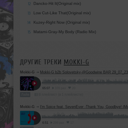
Dancko-Hit It(Original mix)
12
Low Cut-Like That(Original mix)
13
Kuzey-Right Now (Original mix)
14
Matami-Gray-My Body (Radio Mix)
15
ДРУГИЕ ТРЕКИ
MOKKI-G
Mokki-G
➝
Mokki-G b2b Solovetsky-@Goodwine BAR 29_07_23
65:07
370 раз
20
Лайв
В плейлист (в 1 плейлисте)
Mokki-G
➝
I'm Spice feat. SevenEver -Thank You, Goodbye! (Mokki-
6:51
299 раз
17