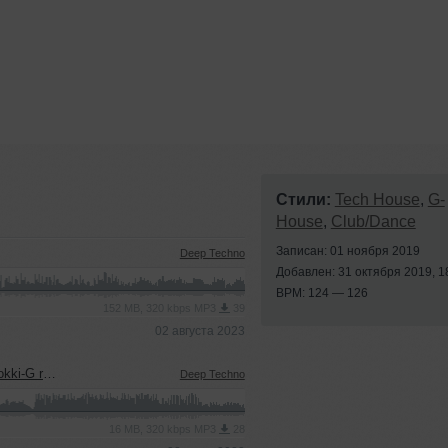
Стили:
Tech House
,
G-
House
,
Club/Dance
Записан: 01 ноября 2019
Deep Techno
Добавлен: 31 октября 2019, 1
BPM: 124 — 126
152 MB, 320 kbps MP3
39
02 августа 2023
G remix)
Deep Techno
16 MB, 320 kbps MP3
28