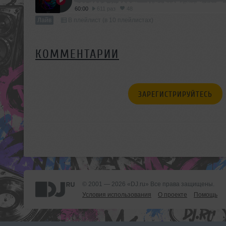
60:00
611 раз
48
Лайв
В плейлист (в 10 плейлистах)
КОММЕНТАРИИ
ЗАРЕГИСТРИРУЙТЕСЬ
© 2001 — 2026 «DJ.ru» Все права защищены.
Условия использования
О проекте
Помощь