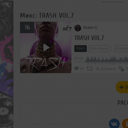
Микс: TRASH VOL.7
16
Mokki-G
TRASH VOL.7
Микс
Tech House
G-Hous
00:00
В
64
Добавить
П
РАС