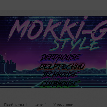
Плейлисты
1
Фото
2
Упоминания