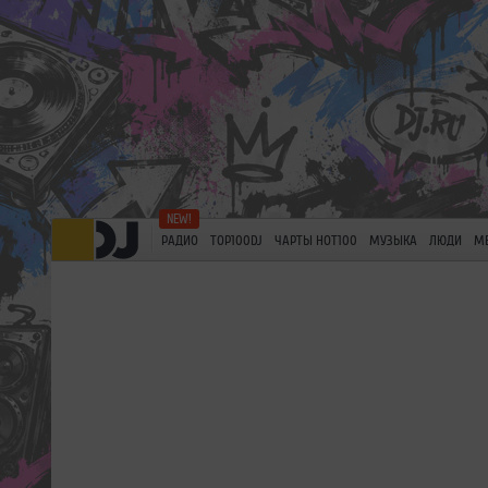
РАДИО
TOP100DJ
ЧАРТЫ HOT100
МУЗЫКА
ЛЮДИ
М