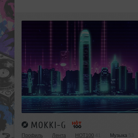
MOKKI-G
Профиль
Лента
HOT100
41
Музыка
53