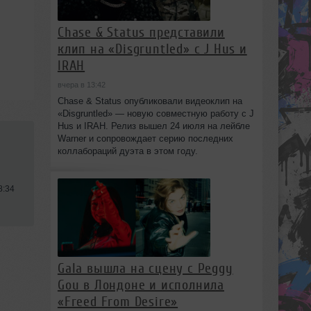
Chase & Status представили
клип на «Disgruntled» с J Hus и
IRAH
вчера в 13:42
Chase & Status опубликовали видеоклип на
«Disgruntled» — новую совместную работу с J
Hus и IRAH. Релиз вышел 24 июля на лейбле
Warner и сопровождает серию последних
коллабораций дуэта в этом году.
8:34
Gala вышла на сцену с Peggy
Gou в Лондоне и исполнила
«Freed From Desire»