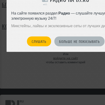
БЛОГ
На сайте появился раздел
Радио
— слушайте лучшу
Нет записей в блоге
электронную музыку 24/7!
КОММЕНТАРИИ
Микстейпы, лайвы и эксклюзивные сеты от лучших д
СЛУШАТЬ
БОЛЬШЕ НЕ ПОКАЗЫВАТЬ
ЗАРЕГИСТРИРУЙТЕСЬ
Или
войдите на сайт
чтобы оставить комментарий