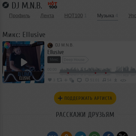
DJ M.N.B.
Профиль
Лента
HOT100
1
Музыка
4
Уп
Микс: Ellusive
DJ M.N.B.
Ellusive
Микс
Deep House
00:00
</>
3
51:01
54
ПОДДЕРЖАТЬ АРТИСТА
РАССКАЖИ ДРУЗЬЯМ