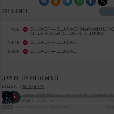
ТРЕК-ЛИСТ
СКАЧА
4:55
DJ LOVER
— ELLUSIVE8:34&nbsp;DJ LOVE
ELLUSIVE13:54 DJ LOVER - ELLUSIVE
19:48
DJ LOVER
— ELLUSIVE
25:32
DJ LOVER
— ELLUSIVE
ДРУГИЕ ТРЕКИ
DJ M.N.B.
DJ M.N.B.
➝
Tell Night YES
56:43
140 раз
11
130 MB, 320
Микс
В плейлист (в 1 плейлисте)
03 