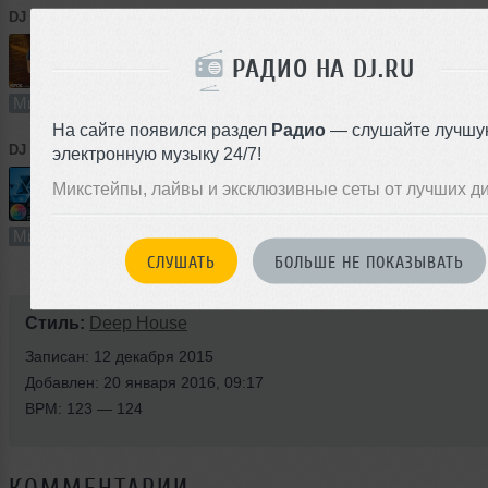
DJ M.N.B.
➝
Don't let me rest
РАДИО НА DJ.RU
61:01
67 раз
5
140 MB, 320
Микс
В плейлист
20
На сайте появился раздел
Радио
— слушайте лучшу
DJ M.N.B.
➝
Speed UP
электронную музыку 24/7!
Микстейпы, лайвы и эксклюзивные сеты от лучших д
71:54
56 раз
2
165 MB, 320
Микс
В плейлист
20
СЛУШАТЬ
БОЛЬШЕ НЕ ПОКАЗЫВАТЬ
Стиль:
Deep House
Записан: 12 декабря 2015
Добавлен: 20 января 2016, 09:17
BPM: 123 — 124