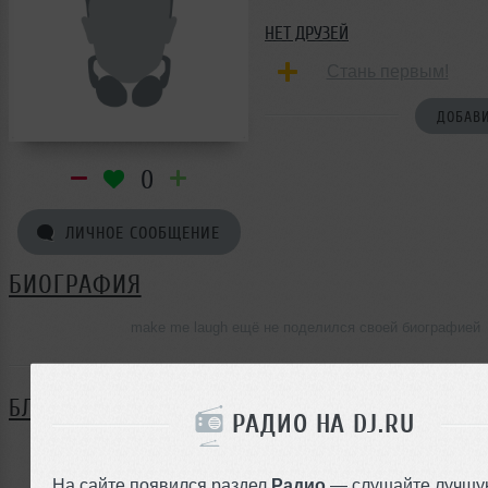
НЕТ ДРУЗЕЙ
Стань первым!
ДОБАВИ
0
ЛИЧНОЕ СООБЩЕНИЕ
БИОГРАФИЯ
make me laugh ещё не поделился своей биографией
БЛОГ
РАДИО НА DJ.RU
Нет записей в блоге
На сайте появился раздел
Радио
— слушайте лучшу