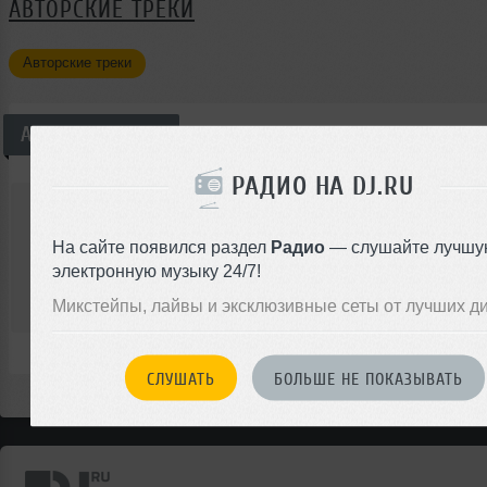
АВТОРСКИЕ ТРЕКИ
Авторские треки
Авторские треки
Всего —
1
РАДИО НА DJ.RU
MiXa (Dj Misha Pronin)
Dj MiXa - Liebesnest
На сайте появился раздел
Радио
— слушайте лучшу
Авторский трек
Lounge
электронную музыку 24/7!
00:00
Микстейпы, лайвы и эксклюзивные сеты от лучших д
</>
9
05:00
85
СЛУШАТЬ
БОЛЬШЕ НЕ ПОКАЗЫВАТЬ