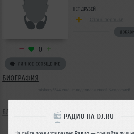
НЕТ ДРУЗЕЙ
Стань первым!
ДОБАВИ
0
ЛИЧНОЕ СООБЩЕНИЕ
БИОГРАФИЯ
mishany5544 ещё не поделился своей биографией
БЛОГ
РАДИО НА DJ.RU
Нет записей в блоге
На сайте появился раздел
Радио
— слушайте лучшу