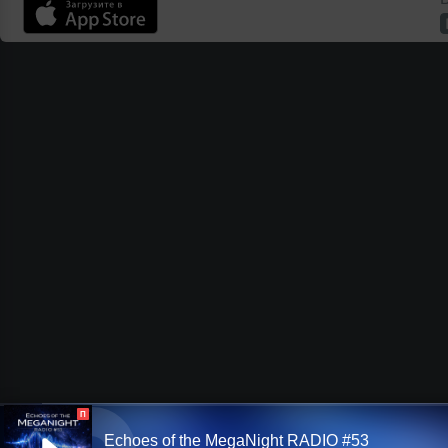
П
Echoes of the MegaNight RADIO #53