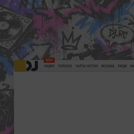
РАДИО
TOP100DJ
ЧАРТЫ HOT100
МУЗЫКА
ЛЮДИ
М