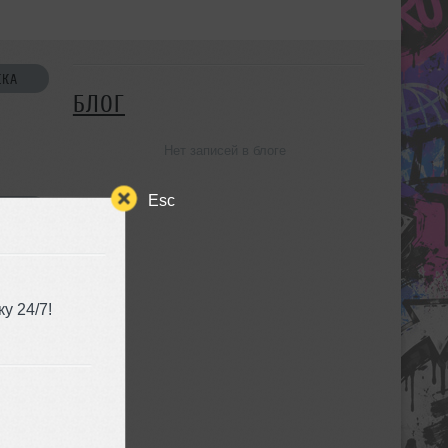
СКА
БЛОГ
Нет записей в блоге
Esc
УЗЬЯ
у 24/7!