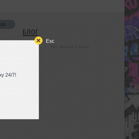
СКА
БЛОГ
Esc
Нет записей в блоге
УЗЬЯ
у 24/7!