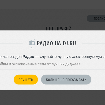
ПОДПИ
НЕТ ДРУЗЕЙ
в
Стань первым!
РАДИО НА DJ.RU
ДОБАВИТЬ В ДР
вился раздел
Радио
— слушайте лучшую электронную музык
айвы и эксклюзивные сеты от лучших диджеев.
СЛУШАТЬ
БОЛЬШЕ НЕ ПОКАЗЫВАТЬ