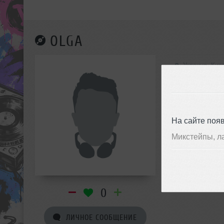
OLGA
Украина, Кие
На сайте поя
Микстейпы, л
0
ЛИЧНОЕ СООБЩЕНИЕ