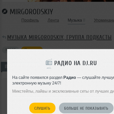
MIRGORODSKIY
Профиль
Лента
Музыка
8
Упоминан
МУЗЫКА MIRGORODSKIY, ГРУППА ПОДКАСТЫ
STAFF
Подкасты
РАДИО НА DJ.RU
Подкасты
Всего —
1
На сайте появился раздел
Радио
— слушайте лучшу
Mirgorodskiy
электронную музыку 24/7!
Try baby
Микстейпы, лайвы и эксклюзивные сеты от лучших д
Подкаст
Techno
00:00
СЛУШАТЬ
БОЛЬШЕ НЕ ПОКАЗЫВАТЬ
</>
0
36:31
15