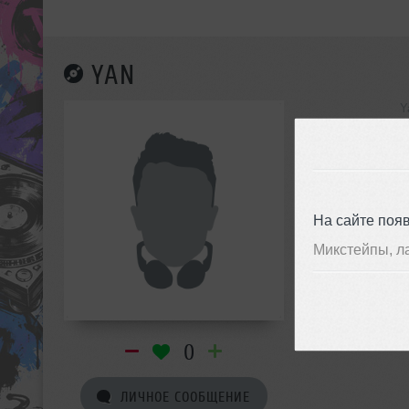
YAN
Y
инф
На сайте поя
Микстейпы, л
0
ЛИЧНОЕ СООБЩЕНИЕ