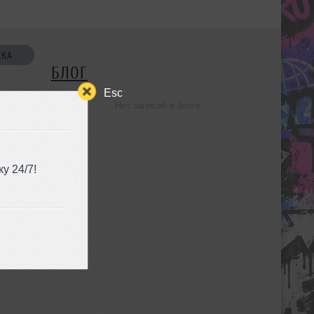
СКА
БЛОГ
Esc
Нет записей в блоге
УЗЬЯ
у 24/7!