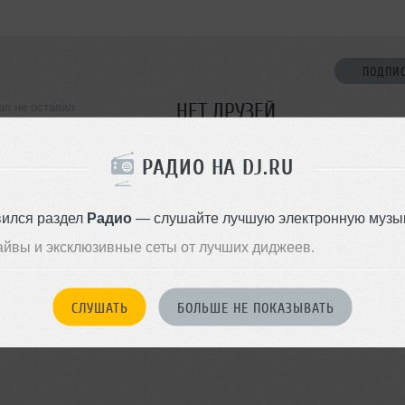
ПОДПИ
НЕТ ДРУЗЕЙ
an не оставил
ормации о себе
Стань первым!
РАДИО НА DJ.RU
ДОБАВИТЬ В ДР
вился раздел
Радио
— слушайте лучшую электронную музык
айвы и эксклюзивные сеты от лучших диджеев.
СЛУШАТЬ
БОЛЬШЕ НЕ ПОКАЗЫВАТЬ