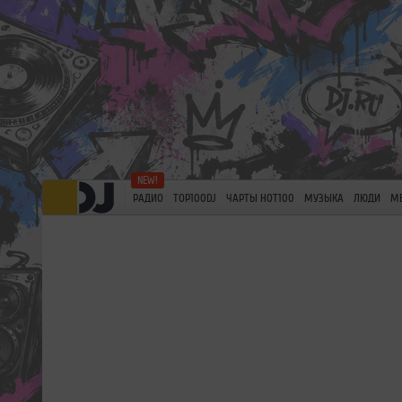
РАДИО
TOP100DJ
ЧАРТЫ HOT100
МУЗЫКА
ЛЮДИ
М