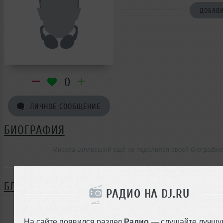
ДОБАВИ
0
ЛИЧНОЕ СООБЩЕНИЕ
БИОГРАФИЯ
Микола Білявський ещё не поделился своей биографи
БЛОГ
РАДИО НА DJ.RU
Нет записей в блоге
На сайте появился раздел
Радио
— слушайте лучшу