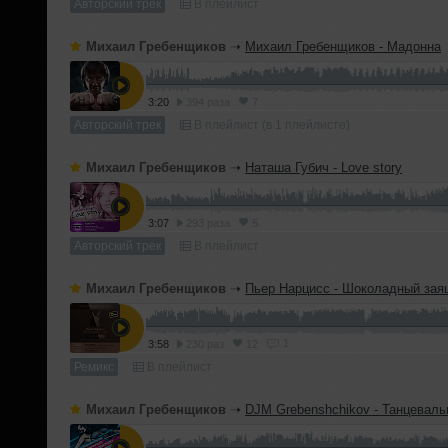
Авторский трек
В плейлист
Михаил Гребенщиков
➝
Михаил Гребенщиков - Мадонна
3:20
394 раза
7
Авторский трек
В плейлист (в 1 плейлисте)
Михаил Гребенщиков
➝
Наташа Губич - Love story
3:07
293 раза
5
Авторский трек
В плейлист
Михаил Гребенщиков
➝
Пьер Нарцисс - Шоколадный заяц (DJM Greben
1
3:58
230 раз
12
Ремикс
В плейлист
Михаил Гребенщиков
➝
DJM Grebenshchikov - Танцевальный калейдоскоп 