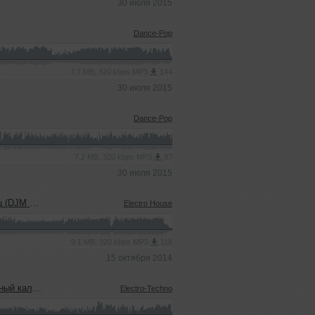
30 июля 2015
Dance-Pop
7.7 MB, 320 kbps MP3
144
30 июля 2015
Dance-Pop
7.2 MB, 320 kbps MP3
87
30 июля 2015
shchikov)
Electro House
9.1 MB, 320 kbps MP3
118
15 октября 2014
Mash up MIX
Electro-Techno