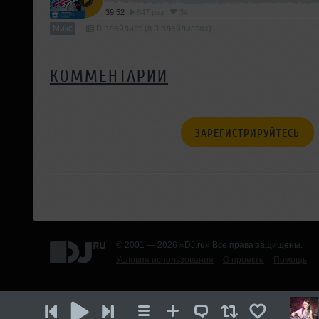
39:52
847 раз
34
Микс
В плейлист (в 3 плейлистах)
КОММЕНТАРИИ
ЗАРЕГИСТРИРУЙТЕСЬ
© 2001 — 2026 «DJ.ru» Все права защищены.
Условия использования
О проекте
Помощь