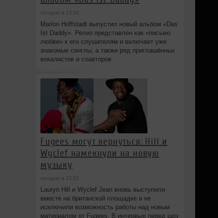
сегодня в 13:34
Marlon Hoffstadt выпустил новый альбом «Das
Ist Daddy». Релиз представлен как «письмо
любви» к его слушателям и включает уже
знакомые синглы, а также ряд приглашённых
вокалистов и соавторов.
Fugees могут вернуться: Hill и
Wyclef намекнули на новую
музыку
сегодня в 13:02
Lauryn Hill и Wyclef Jean вновь выступили
вместе на британской площадке и не
исключили возможность работы над новым
материалом от Fugees. В интервью перед шоу