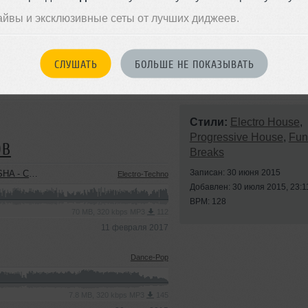
айвы и эксклюзивные сеты от лучших диджеев.
СЛУШАТЬ
БОЛЬШЕ НЕ ПОКАЗЫВАТЬ
Стили:
Electro House
,
Progressive House
,
Fun
ОВ
Breaks
Записан: 30 июня 2015
RAZY MIX
Electro-Techno
Добавлен: 30 июля 2015, 23:1
BPM: 128
70 MB, 320 kbps MP3
112
11 февраля 2017
Dance-Pop
7.8 MB, 320 kbps MP3
145