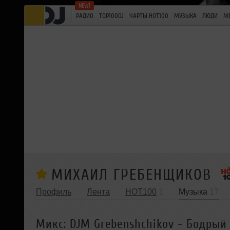
РАДИО
TOP100DJ
ЧАРТЫ HOT100
МУЗЫКА
ЛЮДИ
М
МИХАИЛ ГРЕБЕНЩИКОВ
Профиль
Лента
HOT100
1
Музыка
17
Микс: DJM Grebenshchikov - Бодрый