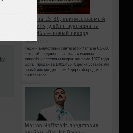
Yamaha CS-80, приписываемый
Vangelis, ушёл с аукциона за
£401,465 — новый рекорд
сегодня в 14:35
Редкий аналоговый синтезатор Yamaha CS-80,
который продавец связывал с именем
ky
Vangelis и сессиями вокруг альбома 1977 года
Spiral, продан за £401,465. Сделка установила
новый рекорд для самой дорогой продажи
синтезатора.
1
Marlon Hoffstadt представил
альбом «Das Ist Daddy»