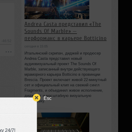
Andrea Casta представил «The
Sounds Of Marble» —
перформанс в карьере Botticino
-46:52
сегодня в 15:05
Итальянский скрипач, диджей и продюсер
Andrea Casta представил новый
аудиовизуальный проект The Sounds Of
Marble, записанный внутри действующего
мраморного карьера Botticino в провинции
Brescia. Проект включает живой 22‑минутный
сет и официальный клип на свежий сингл
Fragments, и объединил живое исполнение,
диджеинг и масштабную визуальную
Esc
постановку.
у 24/7!