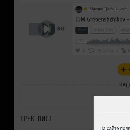
Михаил Гребенщиков
DJM Grebenshchikov 
Микс
Electro House
Progr
00:00
В
10
Добавить
П
РАС
ТРЕК-ЛИСТ
На сайте поя