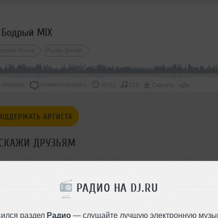
- Бодрый MIX
essive House
Funky Breaks
 очередь
Комментировать
</>
46:52
316
Скачать
ОДДЕРЖАТЬ АРТИСТА
СКАЖИ ДРУЗЬЯМ
РАДИО НА DJ.RU
вился раздел
Радио
— слушайте лучшую электронную музык