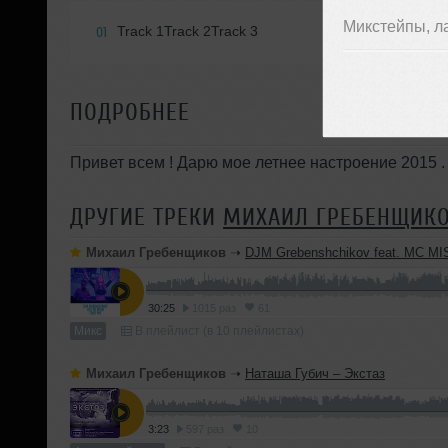
Микстейпы, л
Track 1Track 2Track 3
01
ПОДРОБНЕЕ
Привет всем ! Дарю мое летнее настроение 2015 .
ДРУГИЕ ТРЕКИ
МИХАИЛ ГРЕБЕНЩИК
Михаил Гребенщиков
➝
DJM Grebenshchikov feat. MC MISHA - C
30:25
1015 раз
61
Микс
В плейлист (в 10 плейлистах)
Михаил Гребенщиков
➝
Наташа Губич – Экстаз
3:23
597 раз
10