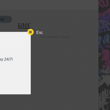
СКА
БЛОГ
Esc
Нет записей в блоге
УЗЬЯ
у 24/7!