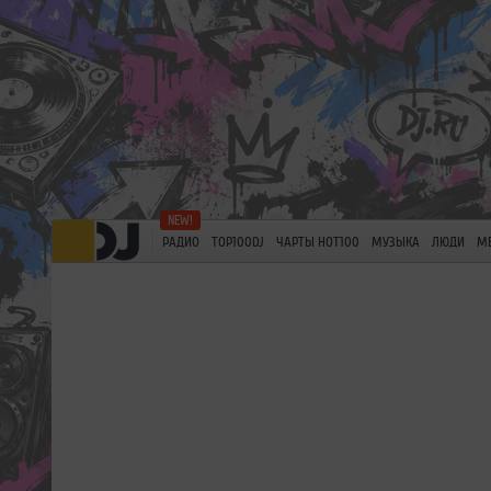
РАДИО
TOP100DJ
ЧАРТЫ HOT100
МУЗЫКА
ЛЮДИ
М