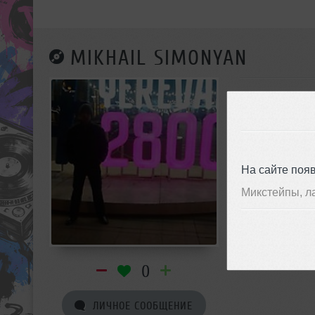
MIKHAIL SIMONYAN
На сайте поя
Микстейпы, л
0
ЛИЧНОЕ СООБЩЕНИЕ