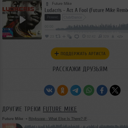
Future Mike
Ludacris - Act A Fool (Future Mike Remi
Ремикс
Club/Dance
00:00
</>
23
02:42
329
ПОДДЕРЖАТЬ АРТИСТА
РАССКАЖИ ДРУЗЬЯМ
ДРУГИЕ ТРЕКИ
FUTURE MIKE
Future Mike
➝
Röyksopp - What Else Is There? (Future Mike vs. Trentemøller Remix) 2026 Radio