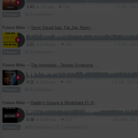
3:43
799 раз
124
7.0 MB, 256
Ремикс
В плейлист
Future Mike
➝
Terror Squad feat. Fat Joe, Remy Ma - Lean Back ( Future Mike Remix ) 2026 Radio
3:21
1038 раз
244
6.3 MB, 256
Ремикс
В плейлист
Future Mike
➝
The Immortals - Techno Syndrome 2 ( Future Mike Remix ) 2026
4:11
2068 раз
469
7.8 MB, 256 
Ремикс
В плейлист
Future Mike
➝
Daddy's Groove & Mindshake Ft. Kris Kiss - WOW! (Future Mike Remix)
4:38
1349 раз
222
8.6 MB, 256
Ремикс
В плейлист (в 1 плейлисте)