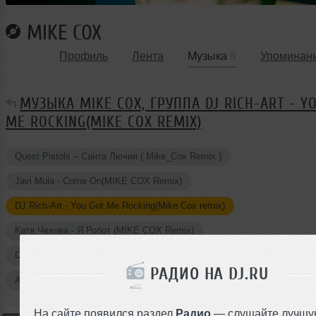
MIKE COX
Профиль
Лента
Музыка
8
Упоминан
МУЗЫКА MIKE COX, ГРУППА DJ RICH-ART - Y
ME ROCKING(MIKE COX REMIX)
Quest Pistols – Санта Лючия ( Mike_Cox Remix )
Javi Mula - Come On(MIKE COX Remix)
DJ Rich-Art - You Got Me Rocking(Mike Cox remix)
Катя Чехова - Я Робот (MIKE COX Remix)
Dj Prosvirin ft MarGo Lane – Life ( MIKE COX & DJ E Harmor remix )
РАДИО НА DJ.RU
Авторские треки
На сайте появился раздел
Радио
— слушайте лучшу