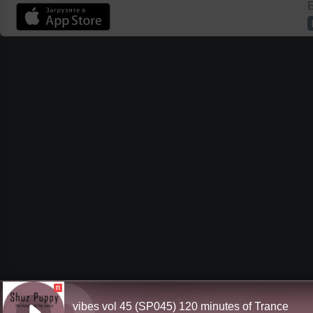
Б
П
vibes vol 45 (SP045) 120 minutes of Trance