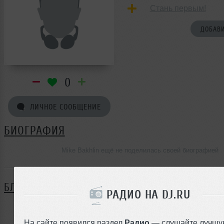
Стань первым!
ДОБАВИ
0
ЛИЧНОЕ СООБЩЕНИЕ
БИОГРАФИЯ
Mike Bakhlin ещё не поделилась своей биографией
БЛОГ
РАДИО НА DJ.RU
Нет записей в блоге
На сайте появился раздел
Радио
— слушайте лучшу