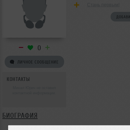
Стань первым!
ДОБАВИ
0
ЛИЧНОЕ СООБЩЕНИЕ
КОНТАКТЫ
Михал Юрич не оставил
контактной информации.
БИОГРАФИЯ
Михал Юрич ещё не поделился своей биографией