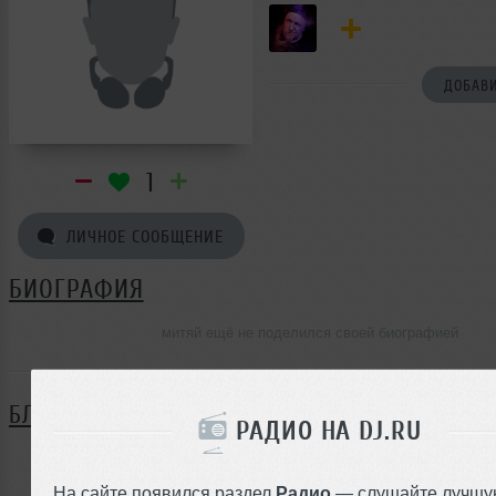
ДОБАВИ
1
ЛИЧНОЕ СООБЩЕНИЕ
БИОГРАФИЯ
митяй ещё не поделился своей биографией
БЛОГ
РАДИО НА DJ.RU
Нет записей в блоге
На сайте появился раздел
Радио
— слушайте лучшу