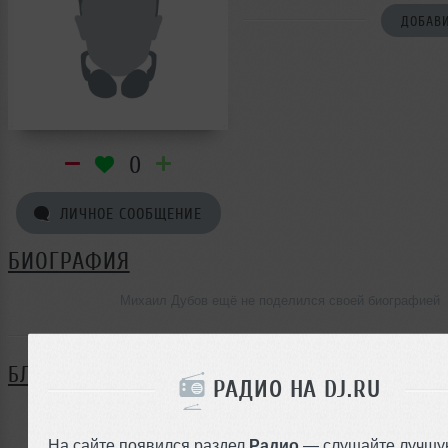
ДОБАВИ
0
ЛИЧНОЕ СООБЩЕНИЕ
БИОГРАФИЯ
Михаил Дубов ещё не поделился своей биографией
БЛОГ
РАДИО НА DJ.RU
Нет записей в блоге
На сайте появился раздел
Радио
— слушайте лучшу