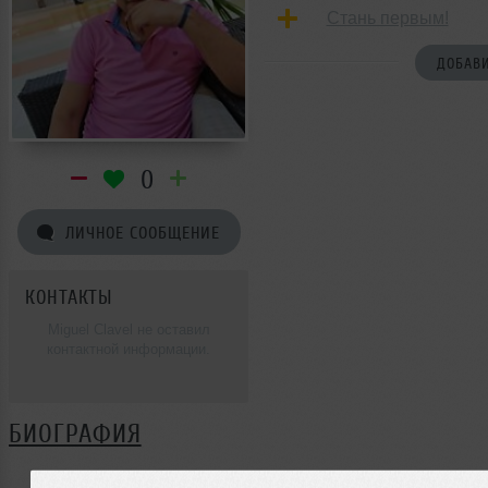
Стань первым!
ДОБАВИ
0
ЛИЧНОЕ СООБЩЕНИЕ
КОНТАКТЫ
Miguel Clavel не оставил
контактной информации.
БИОГРАФИЯ
Miguel Clavel ещё не поделился своей биографией