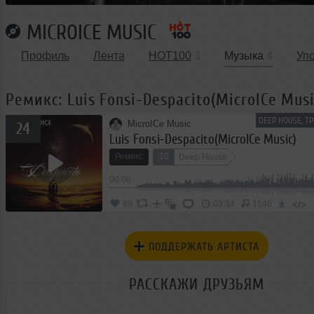
MICROICE MUSIC
Профиль
Лента
HOT100
3
Музыка
4
Уп
Ремикс: Luis Fonsi-Despacito(MicroICe Musi
DEEP HOUSE, Т
MicroICe Music
24
Luis Fonsi-Despacito(MicroICe Music)
Ремикс
10
Deep House
00:00
</>
69
03:34
1646
ПОДДЕРЖАТЬ АРТИСТА
РАССКАЖИ ДРУЗЬЯМ