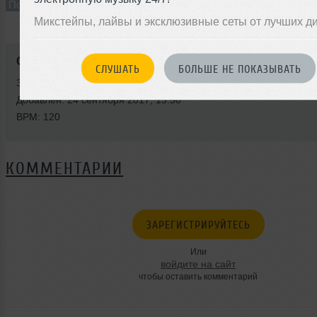
Подкаст
В плейлист (в 2 плейлистах)
12 с
Микстейпы, лайвы и эксклюзивные сеты от лучших д
Стиль:
Deep House
СЛУШАТЬ
БОЛЬШЕ НЕ ПОКАЗЫВАТЬ
Записан: 24 сентября 2017
Добавлен: 24 сентября 2017, 13:50
BPM: 120
КОММЕНТАРИИ
ЗАРЕГИСТРИРУЙТЕСЬ
Или
войдите на сайт
чтобы оставить комментарий