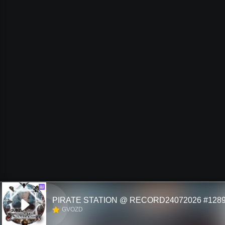
Ш
PIRATE STATION @ RECORD24072026 #128
GVOZD