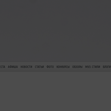
ЕСТА
АФИША
НОВОСТИ
СТАТЬИ
ФОТО
КОНКУРСЫ
ОБЗОРЫ
МУЗ. СТИЛИ
БЛОГИ