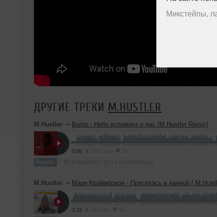
Микстейпы, л
ДРУГИЕ ТРЕКИ
M.HUSTLER
M.Hustler
➝
Burito - Небо вспоминт о нас (M.Hustler Remix)
3:06
1027 раз
93
Ремикс
В плейлист (в 14 плейлистах)
M.Hustler
➝
Мари Краймбрери - Пряталась в ванной ( M.Hustl
3:19
741 раз
98