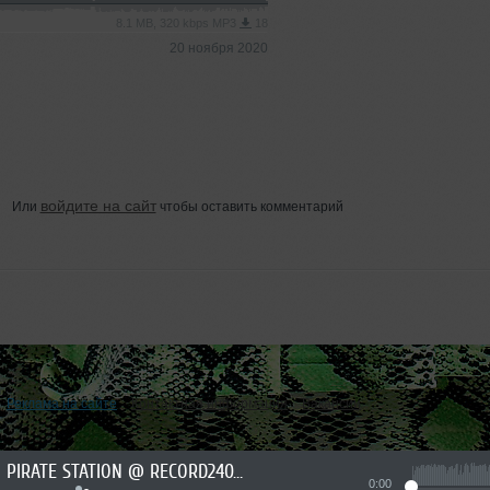
8.1 MB, 320 kbps MP3
18
20 ноября 2020
войдите на сайт
Или
чтобы оставить комментарий
Реклама на сайте
Контактная информация
Вакансии
PIRATE STATION @ RECORD24072026 #1289
0:00