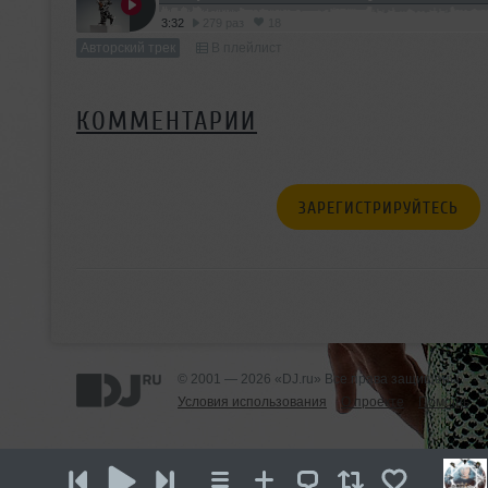
3:32
279 раз
18
Авторский трек
В плейлист
КОММЕНТАРИИ
ЗАРЕГИСТРИРУЙТЕСЬ
© 2001 — 2026 «DJ.ru» Все права защищены.
Условия использования
О проекте
Помощь