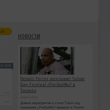
ЬСЯ
НОВОСТИ
СЫ 2020
Dennis Ferrer возглавит Tulum
Day Festival ¿PorQuéNo? в
Toronto
-2:49
вчера в 18:24
Днёвое мероприятие в стиле Tulum под
названием ¿PorQuéNo? привезут в Toronto: