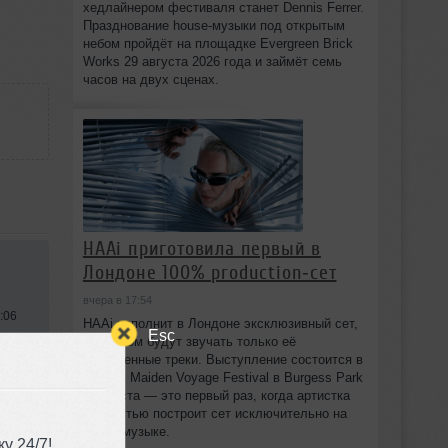
хедлайнером фестиваля станет Dennis Ferrer.
Празднование house-музыки под открытым
небом пройдёт на площадке Evergreen Brick
Works 29 августа 2026 года и займёт семь
часов на двух сценах.
HAAi приготовила первый в
Лондоне 100% production‑сет
вчера в 17:54
:06
HAAi исполнит в Лондоне эксклюзивный сет,
Esc
в котором будут звучать только её
собственные треки. Выступление состоится в
рамках Maiden Voyage Festival в Burgess Park
8 августа — это первый раз, когда артистка
полностью построит сет исключительно на
своей музыке.
у 24/7!