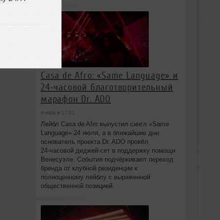
Casa de Afro: «Same Language» и
24‑часовой благотворительный
марафон Dr. ADO
вчера в 17:01
Лейбл Casa de Afro выпустил сингл «Same
Language» 24 июля, а в ближайшие дни
основатель проекта Dr. ADO провёл
24‑часовой диджей‑сет в поддержку помощи
Венесуэле. События подчёркивают переход
бренда от клубной резиденции к
полноценному лейблу с выраженной
общественной позицией.