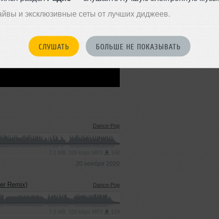
айвы и эксклюзивные сеты от лучших диджеев.
СЛУШАТЬ
БОЛЬШЕ НЕ ПОКАЗЫВАТЬ
Dance-Pop
7.1 MB, 320 kbps MP3
148
20 ноября 2020
er Remix)
Dance-Pop
7.6 MB, 320 kbps MP3
129