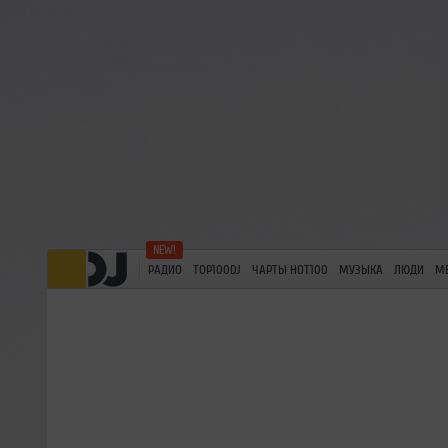
РАДИО
TOP100DJ
ЧАРТЫ HOT100
МУЗЫКА
ЛЮДИ
М