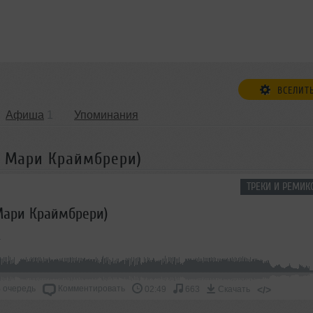
ВСЕЛИТ
Афиша
1
Упоминания
t. Мари Краймбрери)
ТРЕКИ И РЕМИК
 Мари Краймбрери)
 очередь
Комментировать
</>
02:49
663
Скачать