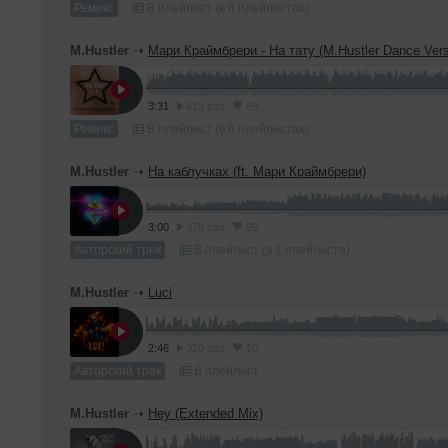
Ремикс
В плейлист (в 8 плейлистах)
M.Hustler
➝
Мари Краймбрери - На тату (M.Hustler Dance Vers
3:31
619 раз
89
Ремикс
В плейлист (в 6 плейлистах)
M.Hustler
➝
На каблучках (ft. Мари Краймбрери)
3:00
375 раз
29
Авторский трек
В плейлист (в 1 плейлисте)
M.Hustler
➝
Luci
2:46
320 раз
10
Авторский трек
В плейлист
M.Hustler
➝
Hey (Extended Mix)