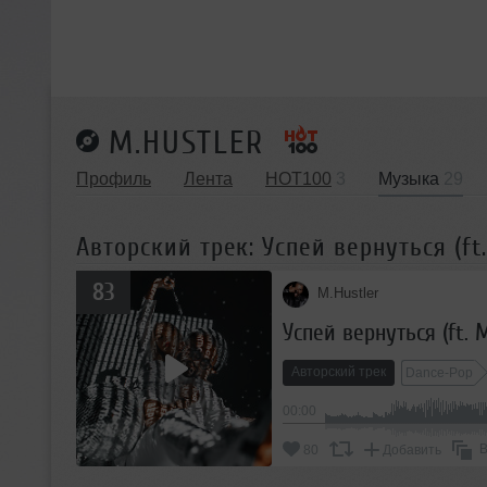
M.HUSTLER
Профиль
Лента
HOT100
3
Музыка
29
Авторский трек: Успей вернуться (f
83
M.Hustler
Успей вернуться (ft.
Авторский трек
Dance-Pop
00:00
В
80
Добавить