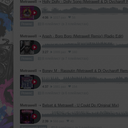
Metrawell
➝
Holly Dolly - Dolly Song (Metrawell & Dj Ovcharoff 
4:06
1017 раз
56
Ремикс
В плейлист (в 3 плейлистах)
Metrawell
➝
Arash - Boro Boro (Metrawell Remix) (Radio Edit)
3:27
1999 раз
160
Ремикс
В плейлист (в 7 плейлистах)
Metrawell
➝
Boney M - Rasputin (Metrawell & Dj Ovcharoff Rem
4:37
1881 раз
154
Ремикс
В плейлист (в 6 плейлистах)
Metrawell
➝
Belset & Metrawell - U Could Do (Original Mix)
2:39
566 раз
40
Авторский трек
В плейлист (в 3 плейлистах)