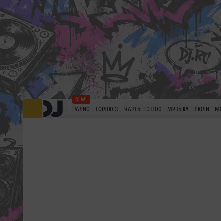
РАДИО
TOP100DJ
ЧАРТЫ HOT100
МУЗЫКА
ЛЮДИ
М