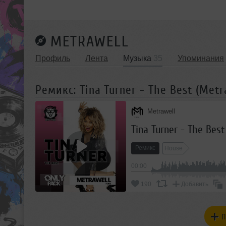
METRAWELL
Профиль
Лента
Музыка
35
Упоминания
Ремикс: Tina Turner - The Best (Metr
Metrawell
Tina Turner - The Best
Ремикс
House
00:00
190
Добавить
П