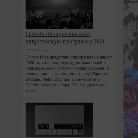
Chinois Ibiza раскрывает
августовскую программу 2026
сегодня в 14:01
Chinois Ibiza представил программу на август
2026 года с чередой резидентских ночей и
приглашёнными гостями мирового уровня. В
расписании — еженедельные шоу Claptone,
Bedouin, Mahmut Orhan, а также сетапы
Defected и Major League DJz с рядом ярких
имён.