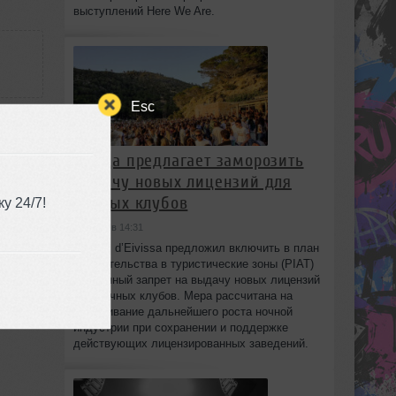
выступлений Here We Are.
Esc
Ибица предлагает заморозить
выдачу новых лицензий для
ночных клубов
у 24/7!
сегодня в 14:31
Consell d’Eivissa предложил включить в план
вмешательства в туристические зоны (PIAT)
временный запрет на выдачу новых лицензий
для ночных клубов. Мера рассчитана на
сдерживание дальнейшего роста ночной
индустрии при сохранении и поддержке
действующих лицензированных заведений.