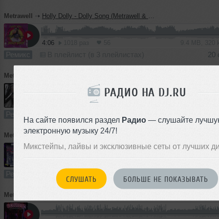
Metrawell
➝
Holly Dolly - Dolly Song (Metrawell & Dj Ovcharoff Remix)
4:06
1018 раз
56
9.4 MB, 320
Ремикс
В плейлист (в 3 плейлистах)
20 
Metrawell
➝
Arash - Boro Boro (Metrawell Remix) (Radio Edit)
РАДИО НА DJ.RU
3:27
1999 раз
160
7.9 MB, 320 
Ремикс
В плейлист (в 7 плейлистах)
03 
На сайте появился раздел
Радио
— слушайте лучшу
электронную музыку 24/7!
Metrawell
➝
Boney M - Rasputin (Metrawell & Dj Ovcharoff Remix)
Микстейпы, лайвы и эксклюзивные сеты от лучших д
4:37
1882 раза
154
11 MB, 320 
Ремикс
В плейлист (в 6 плейлистах)
03 
СЛУШАТЬ
БОЛЬШЕ НЕ ПОКАЗЫВАТЬ
Metrawell
➝
Belset & Metrawell - U Could Do (Original Mix)