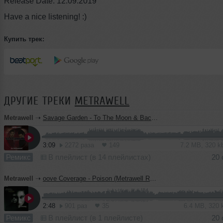
Release Date: 12.09.2019
Have a nice listening! :)
Купить трек:
ДРУГИЕ ТРЕКИ
METRAWELL
Metrawell
➝
Savage Garden - To The Moon & Back (Metrawell & Dj Ovcharoff Remix) (Radio Edit)
3:09
2272 раза
149
7.2 MB, 320 
Ремикс
В плейлист (в 14 плейлистах)
20 
Metrawell
➝
oove Coverage - Poison (Metrawell Remix) (Radio Edit)
2:48
901 раз
35
6.4 MB, 320
Ремикс
В плейлист (в 1 плейлисте)
20 