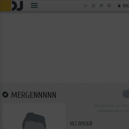
ВХ
MERGENNNNN
mergennnnn не ост
информации о се
НЕТ ДРУЗЕЙ