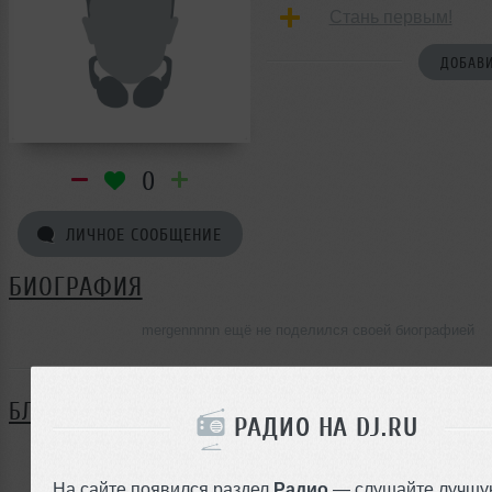
Стань первым!
ДОБАВИ
0
ЛИЧНОЕ СООБЩЕНИЕ
БИОГРАФИЯ
mergennnnn ещё не поделился своей биографией
БЛОГ
РАДИО НА DJ.RU
Нет записей в блоге
На сайте появился раздел
Радио
— слушайте лучшу