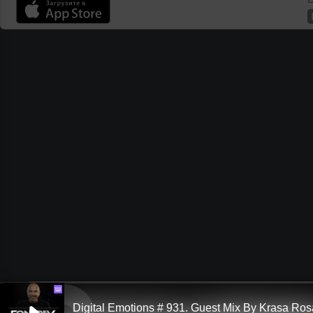
Ш
Digital Emotions # 931. Guest Mix By Krasa Ros