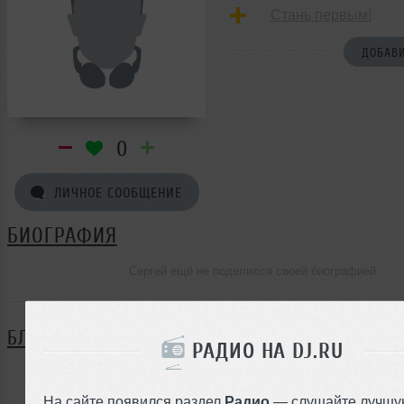
Стань первым!
ДОБАВИ
0
ЛИЧНОЕ СООБЩЕНИЕ
БИОГРАФИЯ
Сергей ещё не поделился своей биографией
БЛОГ
РАДИО НА DJ.RU
Нет записей в блоге
На сайте появился раздел
Радио
— слушайте лучшу