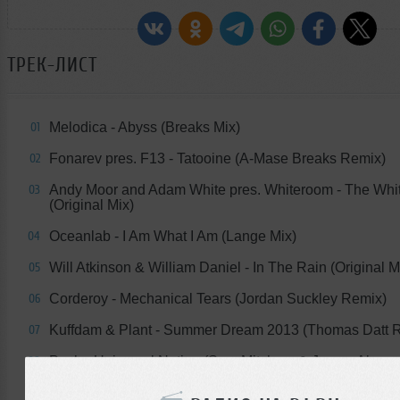
ТРЕК-ЛИСТ
Melodica - Abyss (Breaks Mix)
01
Fonarev pres. F13 - Tatooine (A-Mase Breaks Remix)
02
Andy Moor and Adam White pres. Whiteroom - The Whi
03
(Original Mix)
Oceanlab - I Am What I Am (Lange Mix)
04
Will Atkinson & William Daniel - In The Rain (Original M
05
Corderoy - Mechanical Tears (Jordan Suckley Remix)
06
Kuffdam & Plant - Summer Dream 2013 (Thomas Datt 
07
Push - Universal Nation (Sam Mitcham & James Alexa
08
Remix)