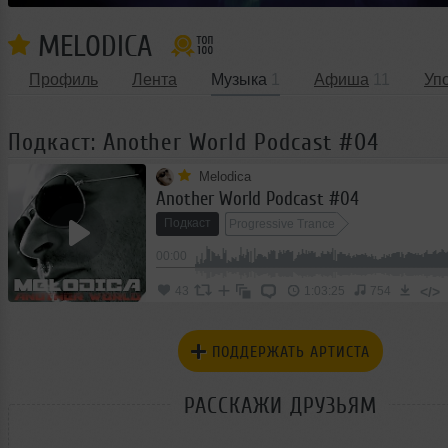
MELODICA
Профиль
Лента
Музыка
1
Афиша
11
Уп
Подкаст: Another World Podcast #04
Melodica
Another World Podcast #04
Подкаст
Progressive Trance
00:00
</>
43
1:03:25
754
ПОДДЕРЖАТЬ АРТИСТА
РАССКАЖИ ДРУЗЬЯМ