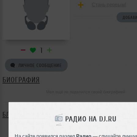
Стань первым!
ДОБАВИ
1
ЛИЧНОЕ СООБЩЕНИЕ
БИОГРАФИЯ
Мел ещё не поделился своей биографией
БЛОГ
РАДИО НА DJ.RU
Нет записей в блоге
На сайте появился раздел
Радио
— слушайте лучшу