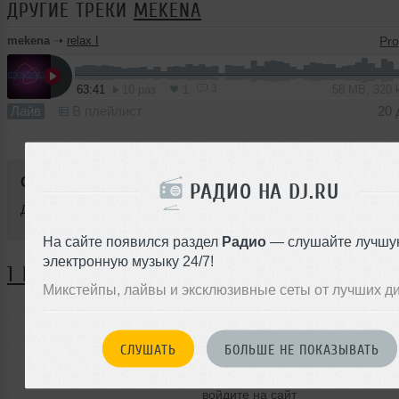
ДРУГИЕ ТРЕКИ
MEKENA
mekena
➝
relax I
3
63:41
10 раз
1
58 MB, 320
Лайв
В плейлист
20 
Стиль:
Progressive House
РАДИО НА DJ.RU
Добавлен: 20 декабря 2011, 01:18
На сайте появился раздел
Радио
— слушайте лучшу
электронную музыку 24/7!
1 КОММЕНТАРИЙ
Микстейпы, лайвы и эксклюзивные сеты от лучших д
ЗАРЕГИСТРИРУЙТЕСЬ
СЛУШАТЬ
БОЛЬШЕ НЕ ПОКАЗЫВАТЬ
Или
войдите на сайт