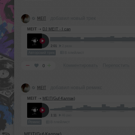
MEIT
добавил новый трек
MEIT
➝
DJ MEIT - I can
2:01
2 раза
Авторский трек
В плейлист
Комментировать
Перепостить
0
MEIT
добавил новый ремикс
MEIT
➝
MEIT(Guf-Калпак)
1:11
46 раз
Ремикс
В плейлист
MEIT(Guf-Калпак)