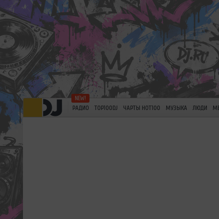
РАДИО
TOP100DJ
ЧАРТЫ HOT100
МУЗЫКА
ЛЮДИ
М