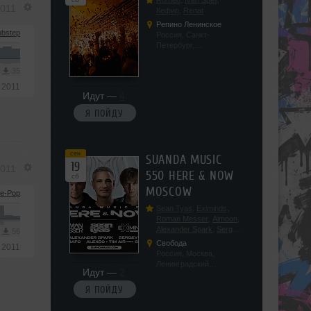
Romeo
,
Ivan Spell
,
2011
Кефир
,
Renat
Репино Ленинское
bstep
Россия, Санкт-
Петербург,
Ленинградская обл, п.
Ленинское, ул.
3
35
Советская 171
 2011
Идут —
4
Я ПОЙДУ
сен
SUANDA MUSIC
19
2011
550 HERE & NOW
сб
MOSCOW
e-Pop
Sean Tyas
,
Eximinds
,
Roman Messer
,
Aimoon
,
Alexander Spark
,
Sergey
3
56
Salekhov
,
Georgio Safo
,
Свобода
 2011
AlexSo
,
Tim Air
Россия, Москва,
Ленинградский
Идут —
2
проспект, 47с19
Я ПОЙДУ