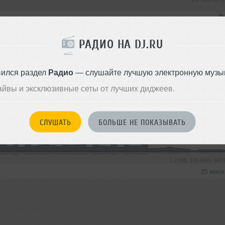
Du
РАДИО НА DJ.RU
2.2 MB, 177 kbps MP
26 июня
вился раздел
Радио
— слушайте лучшую электронную музык
айвы и эксклюзивные сеты от лучших диджеев.
25 июня 
СЛУШАТЬ
БОЛЬШЕ НЕ ПОКАЗЫВАТЬ
Du
1.2 MB, 185 kbps MP
25 июня