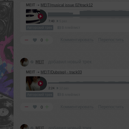
MEIT
➝
MEIT(musical issue 02)track12
7:40
5 раз
Авторский трек
В плейлист
Комментировать
Перепостить
0
MEIT
добавил новый трек
MEIT
➝
MEIT(Dubstep) - track03
2:24
12 раз
Авторский трек
В плейлист
Комментировать
Перепостить
0
MEIT
добавил новый трек