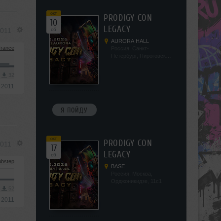
окт
PRODIGY CON
10
LEGACY
2011
сб
AURORA HALL
rance
Россия, Санкт-
Петербург, Пироговская
наб, 5/2
3
32
 2011
Я ПОЙДУ
окт
PRODIGY CON
2011
17
LEGACY
сб
bstep
BASE
Россия, Москва,
Орджоникидзе, 11с1
3
52
 2011