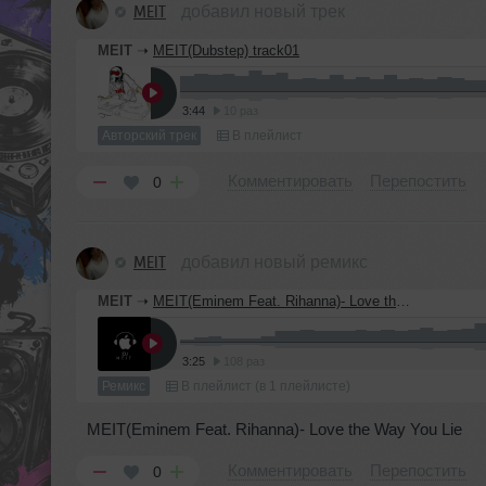
MEIT
добавил новый трек
MEIT
➝
MEIT(Dubstep) track01
3:44
10 раз
Авторский трек
В плейлист
Комментировать
Перепостить
0
MEIT
добавил новый ремикс
MEIT
➝
MEIT(Eminem Feat. Rihanna)- Love the Way You Lie
3:25
108 раз
Ремикс
В плейлист (в 1 плейлисте)
MEIT(Eminem Feat. Rihanna)- Love the Way You Lie
Комментировать
Перепостить
0