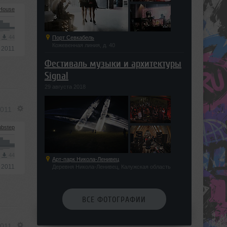
House
3
44
Порт Севкабель
Кожевенная линия, д. 40
 2011
Фестиваль музыки и архитектуры
Signal
29 августа 2018
2011
bstep
3
44
Арт-парк Никола-Ленивец
 2011
Деревня Никола-Ленивец, Калужская область
ВСЕ ФОТОГРАФИИ
2011