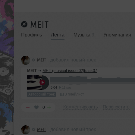
MEIT
Профиль
Лента
Музыка
9
Упоминания
MEIT
добавил новый трек
MEIT
➝
MEIT(musical issue 02)track07
5:04
11 раз
Авторский трек
В плейлист
Комментировать
Перепостить
0
MEIT
добавил новый трек