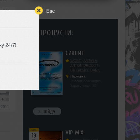
Esc
bstep
3
45
НЕ ПРОПУСТИ:
 2011
у 24/7!
сен
СИЯНИЕ
12
сб
WORG
,
AMPYLA
,
ANTON DROBOT
,
BAIKALSKY
,
DARK
2011
DILLER
,
FUCKOPSSS
,
Парковка
KALUGIN
,
KITEGNOM
,
Россия, Краснодар,
bstep
KODENKO
,
LEEYA
,
Карасунская, 80
MEDIKA
,
PRIZRAK
,
PUSHIN
,
RAS ALGETHI
,
RPMD
,
SHINPU
,
3
35
TRIGGER
,
UFF
,
YASYA
,
 2011
VERIGO
Я ПОЙДУ
сен
VIP MIX
19
сб