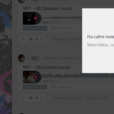
MEIT
➝
MEIT(Dubstep) - track03
2:24
13 раз
Авторский трек
В плейлист
На сайте поя
Комментировать
Перепостить
0
Микстейпы, л
MEIT
добавил новый трек
MEIT
➝
MEIT(Dubstep) track02
1:21
10 раз
Авторский трек
В плейлист
Комментировать
Перепостить
0