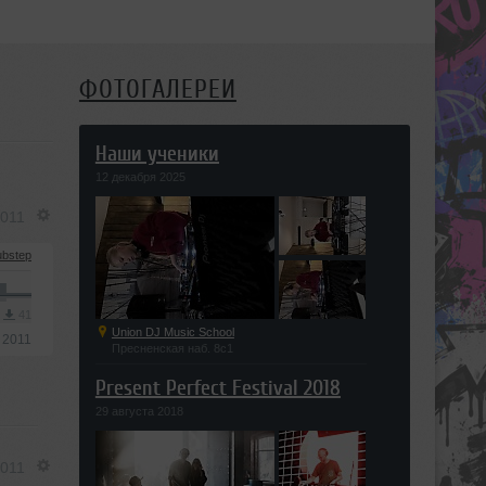
ФОТОГАЛЕРЕИ
Наши ученики
12 декабря 2025
2011
bstep
3
41
Union DJ Music School
 2011
Пресненская наб. 8с1
Present Perfect Festival 2018
29 августа 2018
2011