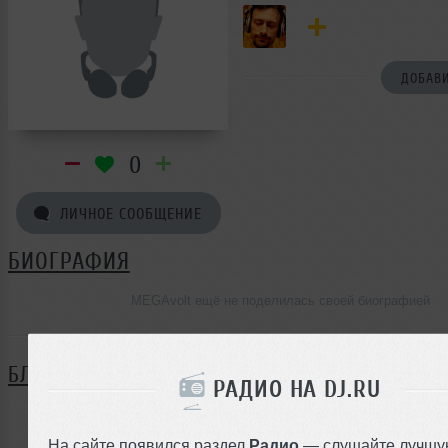
ДОБАВИ
0
ЛИЧНОЕ СООБЩЕНИЕ
БИОГРАФИЯ
MEGAvolt ещё не поделилась своей биографией
БЛОГ
РАДИО НА DJ.RU
Нет записей в блоге
На сайте появился раздел
Радио
— слушайте лучшу