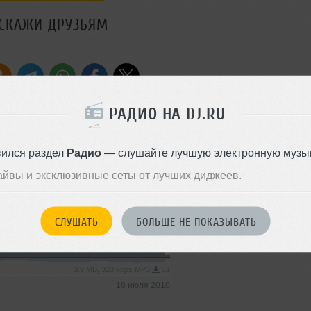
СКАЖИ ДРУЗЬЯМ
Стиль:
Trance
РАДИО НА DJ.RU
Добавлен: 24 июля 2010, 00:0
Ambient
вился раздел
Радио
— слушайте лучшую электронную музык
айвы и эксклюзивные сеты от лучших диджеев.
4.9 MB, 320 kbps MP3
63
18 июля 2010
СЛУШАТЬ
БОЛЬШЕ НЕ ПОКАЗЫВАТЬ
Trance
3.9 MB, 320 kbps MP3
51
18 июля 2010