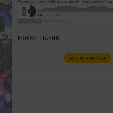
Мегавольт project
➝
Мегавольт project - Trance passion (пока 
6:28
7 раз
0
Авторский трек
В плейлист
КОММЕНТАРИИ
ЗАРЕГИСТРИРУЙТЕСЬ