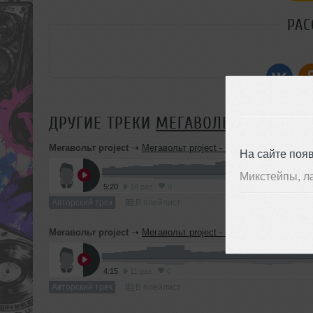
РАС
ДРУГИЕ ТРЕКИ
МЕГАВОЛЬТ PROJECT
Мегавольт project
➝
Мегавольт project - My Dream
На сайте поя
Микстейпы, л
5:20
16 раз
0
Авторский трек
В плейлист
Мегавольт project
➝
Мегавольт project - Run for me
4:15
11 раз
0
Авторский трек
В плейлист