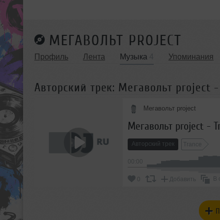
МЕГАВОЛЬТ PROJECT
Профиль
Лента
Музыка
4
Упоминания
Авторский трек: Мегавольт project - 
Мегавольт project
Мегавольт project - T
Авторский трек
Trance
00:00
В 
0
Добавить
П