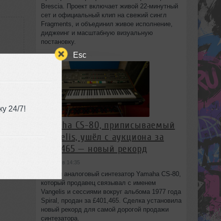
Brescia. Проект включает живой 22‑минутный
сет и официальный клип на свежий сингл
Fragments, и объединил живое исполнение,
диджеинг и масштабную визуальную
постановку.
Esc
5
у 24/7!
Yamaha CS-80, приписываемый
Vangelis, ушёл с аукциона за
£401,465 — новый рекорд
сегодня в 14:35
Редкий аналоговый синтезатор Yamaha CS-80,
который продавец связывал с именем
Vangelis и сессиями вокруг альбома 1977 года
Spiral, продан за £401,465. Сделка установила
новый рекорд для самой дорогой продажи
синтезатора.