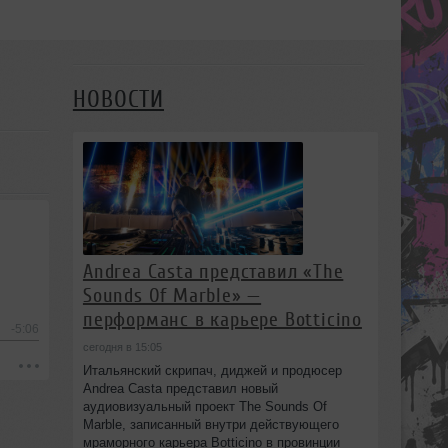
НОВОСТИ
Andrea Casta представил «The
Sounds Of Marble» —
перформанс в карьере Botticino
-5:06
сегодня в 15:05
Итальянский скрипач, диджей и продюсер
Andrea Casta представил новый
аудиовизуальный проект The Sounds Of
Marble, записанный внутри действующего
мраморного карьера Botticino в провинции