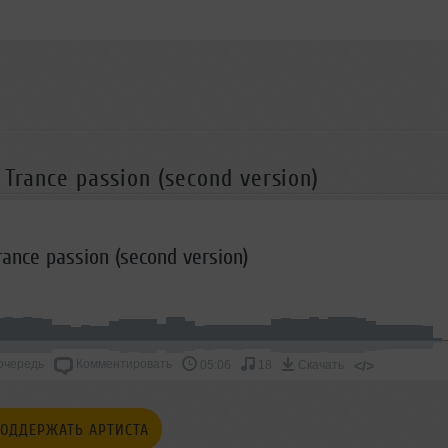
Trance passion (second version)
rance passion (second version)
очередь
Комментировать
</>
05:06
18
Скачать
ОДДЕРЖАТЬ АРТИСТА