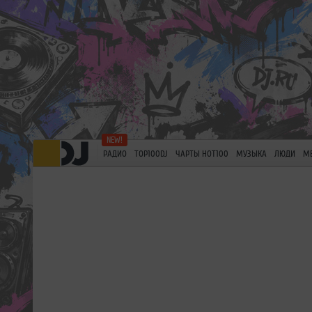
РАДИО
TOP100DJ
ЧАРТЫ HOT100
МУЗЫКА
ЛЮДИ
М