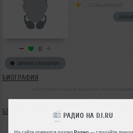
Стань первым!
ДОБАВИ
0
ЛИЧНОЕ СООБЩЕНИЕ
БИОГРАФИЯ
meetrich@udol.ru ещё не поделилась своей биографие
БЛОГ
РАДИО НА DJ.RU
Нет записей в блоге
На сайте появился раздел
Радио
— слушайте лучшу