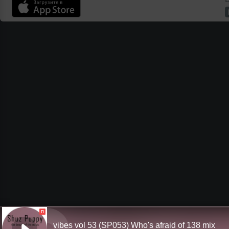
П
vibes vol 53 (SP053) Who's afraid of 138 mix