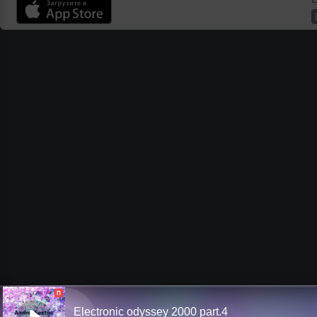
П
Electronic odyssey 2000 part.4