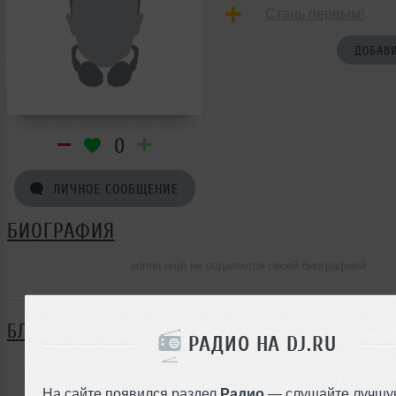
Стань первым!
ДОБАВИ
0
ЛИЧНОЕ СООБЩЕНИЕ
БИОГРАФИЯ
admin ещё не поделился своей биографией
БЛОГ
РАДИО НА DJ.RU
Нет записей в блоге
На сайте появился раздел
Радио
— слушайте лучшу