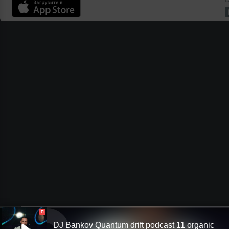
П
DJ Bankov Quantum drift podcast 11 organic