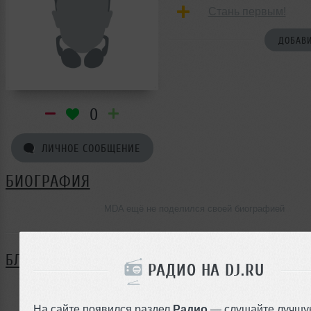
Стань первым!
ДОБАВИ
0
ЛИЧНОЕ СООБЩЕНИЕ
БИОГРАФИЯ
MDA ещё не поделился своей биографией
БЛОГ
РАДИО НА DJ.RU
Нет записей в блоге
На сайте появился раздел
Радио
— слушайте лучшу